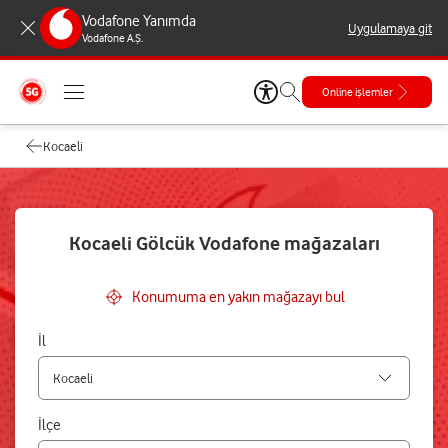
Vodafone Yanımda
Uygulamaya git
Vodafone A.Ş.
Online işlemler
Kocaeli
Kocaeli Gölcük Vodafone mağazaları
Konumuma en yakın mağazayı bul
İl
İlçe