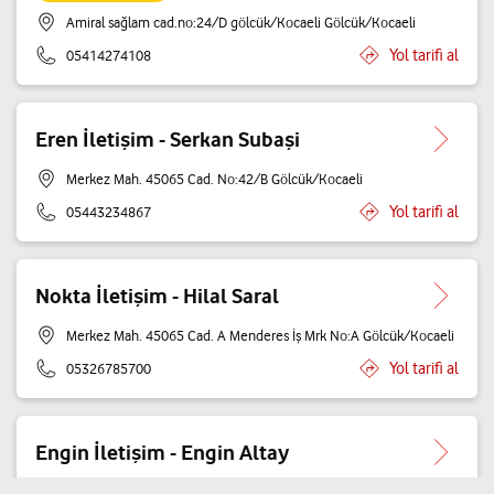
Amiral sağlam cad.no:24/D gölcük/Kocaeli Gölcük/Kocaeli
Yol tarifi al
05414274108
Eren İletişim - Serkan Subaşi
Merkez Mah. 45065 Cad. No:42/B Gölcük/Kocaeli
Yol tarifi al
05443234867
Nokta İletişim - Hilal Saral
Merkez Mah. 45065 Cad. A Menderes İş Mrk No:A Gölcük/Kocaeli
Yol tarifi al
05326785700
Engin İletişim - Engin Altay
Değirmendere Yalı Mah. Atatürk Cad. Çınar No:4/B