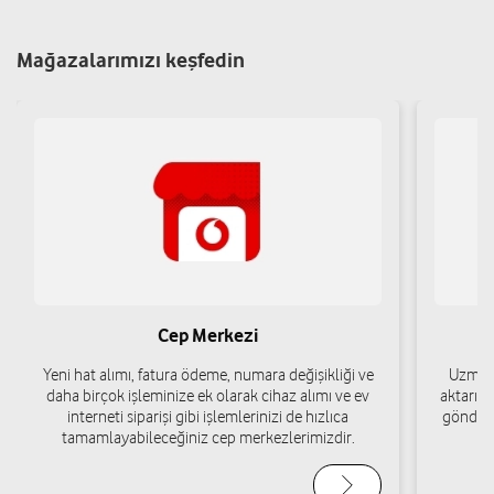
Gölcük/Kocaeli
Yol tarifi al
05438742591
Mağazalarımızı keşfedin
Gölcük İletişim Sistemleri - Celil Uygun
Engelsiz mağaza
Amiral sağlam cad.no:24/D gölcük/Kocaeli Gölcük/Kocaeli
Yol tarifi al
05414274108
Eren İletişim - Serkan Subaşi
Cep Merkezi
Merkez Mah. 45065 Cad. No:42/B Gölcük/Kocaeli
Yeni hat alımı, fatura ödeme, numara değişikliği ve
Uzman 
daha birçok işleminize ek olarak cihaz alımı ve ev
aktarımı
Yol tarifi al
05443234867
interneti siparişi gibi işlemlerinizi de hızlıca
gönderi
tamamlayabileceğiniz cep merkezlerimizdir.
Nokta İletişim - Hilal Saral