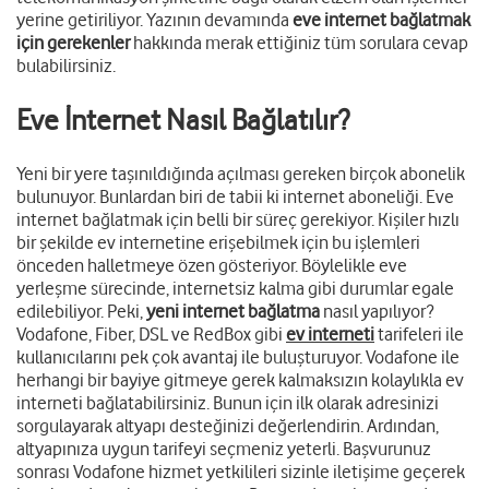
yerine getiriliyor. Yazının devamında
eve internet bağlatmak
için gerekenler
hakkında merak ettiğiniz tüm sorulara cevap
bulabilirsiniz.
Eve İnternet Nasıl Bağlatılır?
Yeni bir yere taşınıldığında açılması gereken birçok abonelik
bulunuyor. Bunlardan biri de tabii ki internet aboneliği. Eve
internet bağlatmak için belli bir süreç gerekiyor. Kişiler hızlı
bir şekilde ev internetine erişebilmek için bu işlemleri
önceden halletmeye özen gösteriyor. Böylelikle eve
yerleşme sürecinde, internetsiz kalma gibi durumlar egale
edilebiliyor. Peki,
yeni internet bağlatma
nasıl yapılıyor?
Vodafone, Fiber, DSL ve RedBox gibi
ev internet
i
tarifeleri ile
kullanıcılarını pek çok avantaj ile buluşturuyor. Vodafone ile
herhangi bir bayiye gitmeye gerek kalmaksızın kolaylıkla ev
interneti bağlatabilirsiniz. Bunun için ilk olarak adresinizi
sorgulayarak altyapı desteğinizi değerlendirin. Ardından,
altyapınıza uygun tarifeyi seçmeniz yeterli. Başvurunuz
sonrası Vodafone hizmet yetkilileri sizinle iletişime geçerek