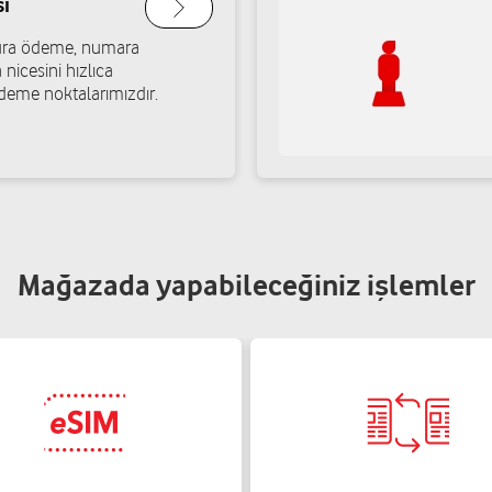
ı
atura ödeme, numara
 nicesini hızlıca
deme noktalarımızdır.
Mağazada yapabileceğiniz işlemler