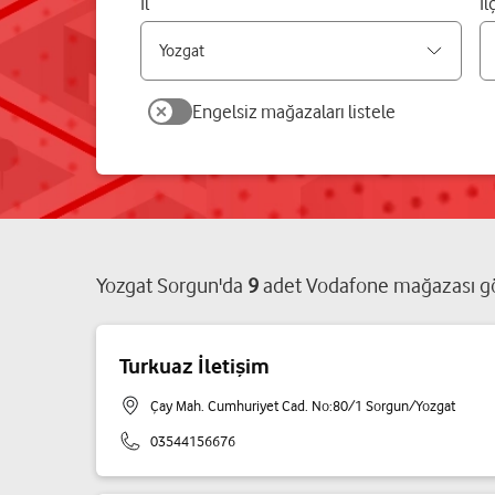
İl
İl
Engelsiz mağazaları listele
Yozgat
Sorgun
'da
9
adet
Vodafone mağazası
gö
Turkuaz İletişim
Çay Mah. Cumhuriyet Cad. No:80/1 Sorgun/Yozgat
03544156676