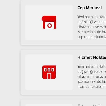
Cep Merkezi
Vizyon İletişim-Zeyid Halis Köse
Yeni hat alımı, f
Bahçeli Evler Mah.Cumhuriyet Cad.No70/A Sorgun/Yozga
değişikliği ve dah
cihaz alımı ve ev in
05419144566
işlemlerinizi de h
cep merkezlerimiz
Hizmet Nokta
Yeni hat alımı, f
değişikliği ve dah
cihaz alımı ve ev in
işlemlerinizi de h
hizmet noktalarım