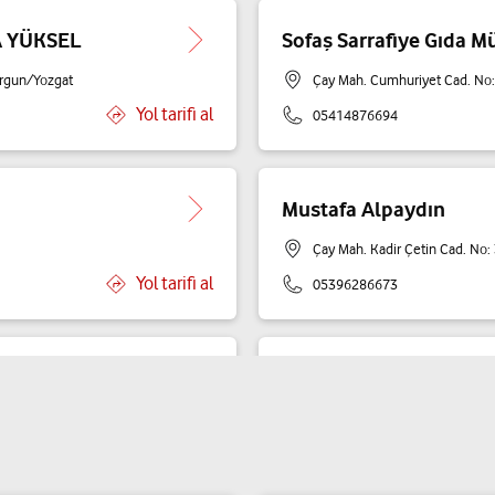
 YÜKSEL
Sofaş Sarrafiye Gıda Mü
rgun/Yozgat
Çay Mah. Cumhuriyet Cad. No
Yol tarifi al
05414876694
Mustafa Alpaydın
Çay Mah. Kadir Çetin Cad. No
Yol tarifi al
05396286673
Bölükbaşı Ticaret-Cela
Çay Mah. Cumhuriyet Caddesi
Yol tarifi al
05466769501