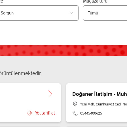
çe
Mağaza türü
rüntülenmektedir.
Doğaner İletişim - M
Yeni Mah. Cumhuriyet Cad. No
Yol tarifi al
05445400625