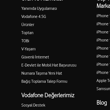
Marka
Yanımda Uygulaması
iPhone 
Vodafone 4.5G
iPhone 
Ürünler
iPhone 
Toptan
iPhone 
TOBi
iPhone 
V-Yaşam
iPhone 
Güvenli İnternet
iPhone 
E-Devlet ile Mobil Hat Başvurusu
iPhone 
Numara Taşıma Yeni Hat
Apple T
Bağış Toplama Talep Formu
Samsung
Vodafone Değerlerimiz
Blog
Sosyal Destek