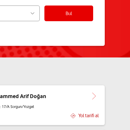
Bul
uhammed Arif Doğan
: 17/A Sorgun/Yozgat
Yol tarifi al