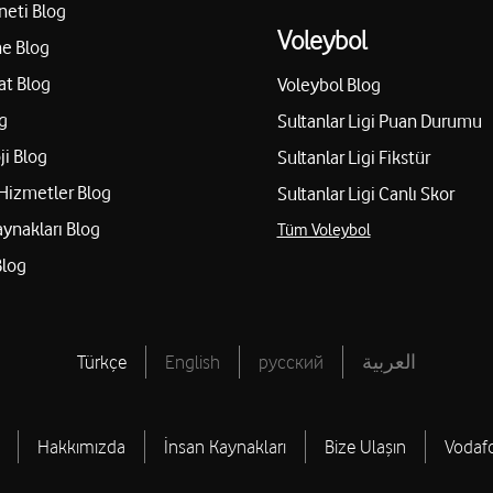
neti Blog
Voleybol
e Blog
at Blog
Voleybol Blog
g
Sultanlar Ligi Puan Durumu
ji Blog
Sultanlar Ligi Fikstür
Hizmetler Blog
Sultanlar Ligi Canlı Skor
aynakları Blog
Tüm Voleybol
Blog
Türkçe
English
русский
العربية
Hakkımızda
İnsan Kaynakları
Bize Ulaşın
Vodaf