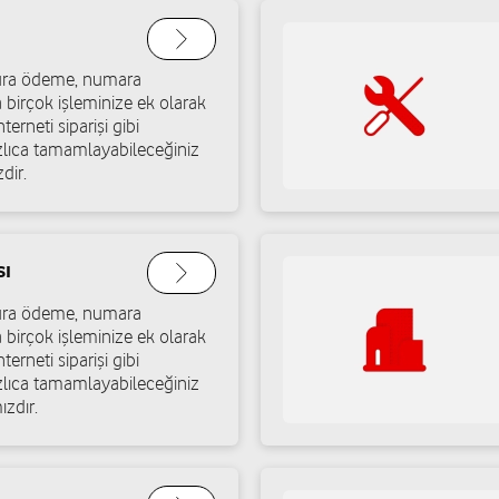
atura ödeme, numara
t
a birçok işleminize ek olarak
terneti siparişi gibi
Yol tarifi al
ızlıca tamamlayabileceğiniz
dir.
sı
atura ödeme, numara
a birçok işleminize ek olarak
terneti siparişi gibi
ızlıca tamamlayabileceğiniz
ızdır.