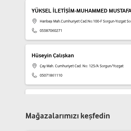
YÜKSEL İLETİŞİM-MUHAMMED MUSTAFA
Hanbaşı Mah.Cumhuriyet Cad.No:100-F Sorgun-Yozgat So
05387060271
Hüseyin Çalışkan
Çay Mah. Cumhuriyet Cad. No: 125/A Sorgun/Yozgat
05071861110
Samed Iletısım - Samed Akdemır
Çay Mah. Cumhuriyet Cad. No:101/B Sorgun/Yozgat
Mağazalarımızı keşfedin
05425026682