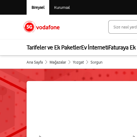
Bireysel
Kurumsal
Tarifeler ve Ek Paketler
Ev İnterneti
Faturaya Ek 
Ana Sayfa
Mağazalar
Yozgat
Sorgun