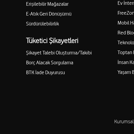
Ev İnter
Erişilebilir Mağazalar
FreeZon
E-Atık Geri Dönüşümü
Mobil H
Sürdürülebilirlik
Red Blo
Tüketici Şikayetleri
Teknolo
Toptan 
Şikayet Talebi Oluşturma/Takibi
İnsan K
Borç Alacak Sorgulama
Yaşam 
BTK İade Duyurusu
Kurumsal