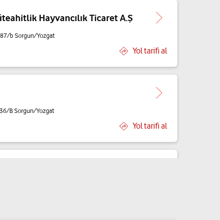
teahitlik Hayvancılık Ticaret A.Ş
:87/b Sorgun/Yozgat
Yol tarifi al
: 36/B Sorgun/Yozgat
Yol tarifi al
l Bölükbaşı
 No:95-A Sorgun/Yozgat
Yol tarifi al