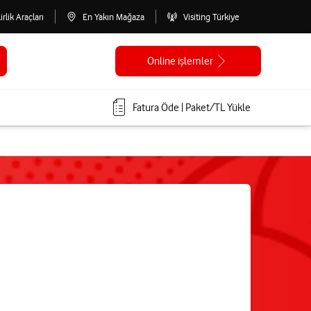
lirlik Araçları
En Yakın Mağaza
Visiting Türkiye
Online işlemler
Fatura Öde | Paket/TL Yükle