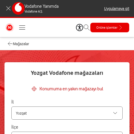
Vodafone Yanımda
Uygulamaya git
Vodafone A.Ş.
Online işlemler
Mağazalar
Yozgat Vodafone mağazaları
Konumuma en yakın mağazayı bul
İl
İlçe