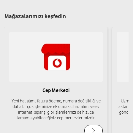
Çay Mah. Cumhuriyet Cad. No:80/1 Sorgun/Yozgat
Mağazalarımızı keşfedin
Yol tarifi al
03544156676
Teknomarket - Bilal Bayar
Yeniyol Mah. Sorgun Cad. Bayar No:5 Çekerek/Yozgat
Yol tarifi al
03544681638
Hakan Koçsoy
Cep Merkezi
Yukarınohutlu Mah. Bankalar Cad. No:2 Merkez/Yozgat
Yeni hat alımı, fatura ödeme, numara değişikliği ve
Uzman 
Yol tarifi al
05469447349
daha birçok işleminize ek olarak cihaz alımı ve ev
aktarımı
interneti siparişi gibi işlemlerinizi de hızlıca
gönderi
tamamlayabileceğiniz cep merkezlerimizdir.
Eraslan Telekomünikasyon Gıda