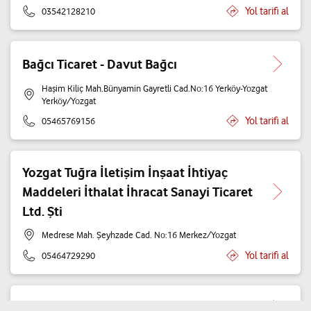
Yol tarifi al
03542128210
Bağcı Ticaret - Davut Bağcı
Haşim Kiliç Mah.Bünyamin Gayretli Cad.No:16 Yerköy-Yozgat
Yerköy/Yozgat
Yol tarifi al
05465769156
Yozgat Tuğra İletişim İnşaat İhtiyaç
Maddeleri İthalat İhracat Sanayi Ticaret
Ltd. Şti
Medrese Mah. Şeyhzade Cad. No:16 Merkez/Yozgat
Yol tarifi al
05464729290
Turkuaz İletişim