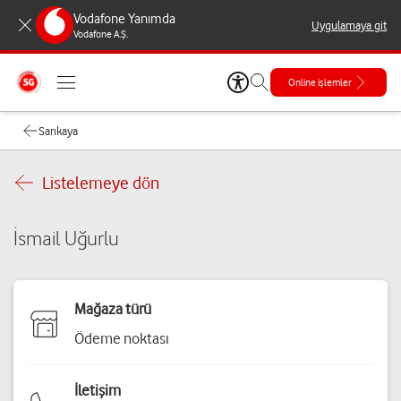
Vodafone Yanımda
Uygulamaya git
Vodafone A.Ş.
Online işlemler
Sarıkaya
Listelemeye dön
İsmail Uğurlu
Mağaza türü
Ödeme noktası
İletişim