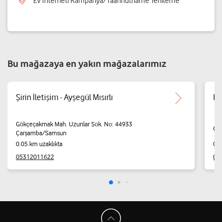
Ev İnterneti Kampanya/Taahhütname Yenileme
Bu mağazaya en yakın mağazalarımız
Şirin İletişim - Ayşegül Mısırlı
Kö
Gökçeçakmak Mah. Uzunlar Sok. No: 44933
Or
Çarşamba/Samsun
0.05 km uzaklıkta
0.1
05312011622
05