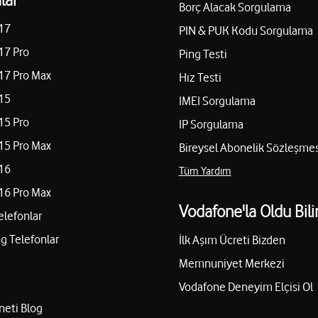
Borç Alacak Sorgulama
17
PIN & PUK Kodu Sorgulama
17 Pro
Ping Testi
17 Pro Max
Hız Testi
15
IMEI Sorgulama
15 Pro
IP Sorgulama
15 Pro Max
Bireysel Abonelik Sözleşmes
16
Tüm Yardım
16 Pro Max
Vodafone'la Oldu Bili
elefonlar
 Telefonlar
İlk Aşım Ücreti Bizden
Memnuniyet Merkezi
Vodafone Deneyim Elçisi Ol
neti Blog