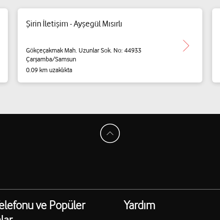
Şirin İletişim - Ayşegül Mısırlı
Gökçeçakmak Mah. Uzunlar Sok. No: 44933
Çarşamba/Samsun
0.09 km uzaklıkta
elefonu ve Popüler
Yardım
lar