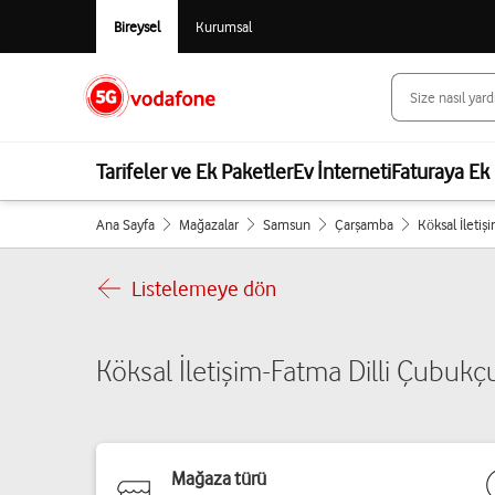
Bireysel
Kurumsal
Tarifeler ve Ek Paketler
Ev İnterneti
Faturaya Ek 
Ana Sayfa
Mağazalar
Samsun
Çarşamba
Köksal İletiş
Listelemeye dön
Köksal İletişim-Fatma Dilli Çubukç
Mağaza türü