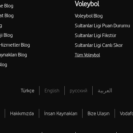
Voleybol
e Blog
at Blog
Voleybol Blog
g
Sultanlar Ligi Puan Durumu
ji Blog
Sultanlar Ligi Fikstür
Hizmetler Blog
Sultanlar Ligi Canlı Skor
aynakları Blog
Tüm Voleybol
Blog
Türkçe
English
русский
العربية
Hakkımızda
İnsan Kaynakları
Bize Ulaşın
Vodaf