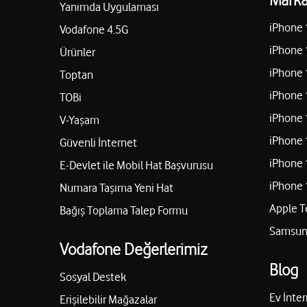
Yanımda Uygulaması
iPhone 
Vodafone 4.5G
iPhone 
Ürünler
iPhone 
Toptan
iPhone 
TOBi
iPhone 
V-Yaşam
iPhone 
Güvenli İnternet
iPhone 
E-Devlet ile Mobil Hat Başvurusu
iPhone 
Numara Taşıma Yeni Hat
Apple T
Bağış Toplama Talep Formu
Samsung
Vodafone Değerlerimiz
Blog
Sosyal Destek
Ev İnter
Erişilebilir Mağazalar