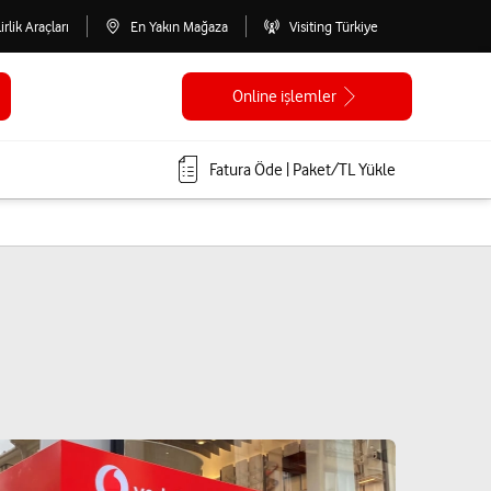
lirlik Araçları
En Yakın Mağaza
Visiting Türkiye
Online işlemler
Fatura Öde | Paket/TL Yükle