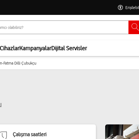
Erişilebi
Cihazlar
Kampanyalar
Dijital Servisler
im-Fatma Dilli Çubukçu
u
Çalışma saatleri