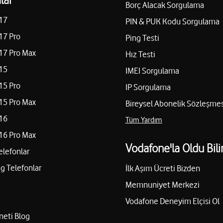
Borç Alacak Sorgulama
17
PIN & PUK Kodu Sorgulama
17 Pro
Ping Testi
17 Pro Max
Hız Testi
15
IMEI Sorgulama
15 Pro
IP Sorgulama
15 Pro Max
Bireysel Abonelik Sözleşmes
16
Tüm Yardım
16 Pro Max
Vodafone'la Oldu Bili
elefonlar
 Telefonlar
İlk Aşım Ücreti Bizden
Memnuniyet Merkezi
Vodafone Deneyim Elçisi Ol
neti Blog