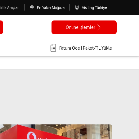
lirlik Araçları
En Yakın Mağaza
Visiting Türkiye
Online işlemler
Fatura Öde | Paket/TL Yükle