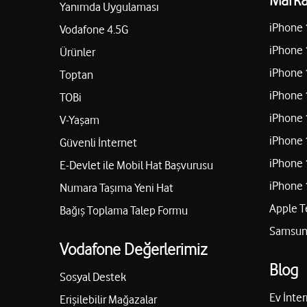
Yanımda Uygulaması
iPhone 
Vodafone 4.5G
iPhone 
Ürünler
iPhone 
Toptan
iPhone 
TOBi
iPhone 
V-Yaşam
iPhone 
Güvenli İnternet
iPhone 
E-Devlet ile Mobil Hat Başvurusu
iPhone 
Numara Taşıma Yeni Hat
Apple T
Bağış Toplama Talep Formu
Samsung
Vodafone Değerlerimiz
Blog
Sosyal Destek
Ev İnter
Erişilebilir Mağazalar