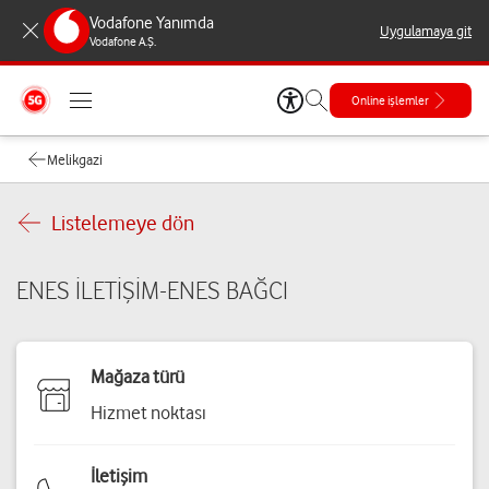
Vodafone Yanımda
Uygulamaya git
Vodafone A.Ş.
Online işlemler
Melikgazi
Listelemeye dön
ENES İLETİŞİM-ENES BAĞCI
Mağaza türü
Hizmet noktası
İletişim