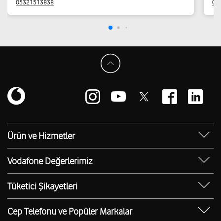
05321513838
03
Ürün ve Hizmetler
Yanımda Uygulaması
Vodafone Değerlerimiz
Vodafone 4.5G
Sosyal Destek
Ürünler
Tüketici Şikayetleri
Erişilebilir Mağazalar
Toptan
Şikayet Talebi Oluşturma/Takibi
E-Atık Geri Dönüşümü
Cep Telefonu ve Popüler Markalar
TOBi
Borç Alacak Sorgulama