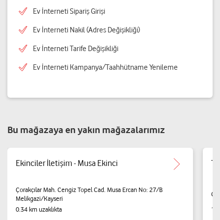
Ev İnterneti Sipariş Girişi
Ev İnterneti Nakil (Adres Değişikliği)
Ev İnterneti Tarife Değişikliği
Ev İnterneti Kampanya/Taahhütname Yenileme
Bu mağazaya en yakın mağazalarımız
Ekinciler İletişim - Musa Ekinci
Tt
Çorakçılar Mah. Cengiz Topel Cad. Musa Ercan No: 27/B
Gül
Melikgazi/Kayseri
0.34 km uzaklıkta
1.3