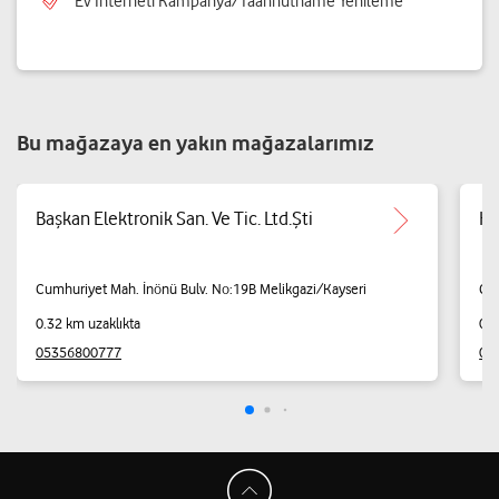
Ev İnterneti Kampanya/Taahhütname Yenileme
Bu mağazaya en yakın mağazalarımız
Başkan Elektronik San. Ve Tic. Ltd.Şti
Ha
Cumhuriyet Mah. İnönü Bulv. No:19B Melikgazi/Kayseri
Cum
0.32 km uzaklıkta
0.4
05356800777
05