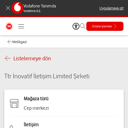
Vodafone Yanımda
Uygulamaya git
Vodafone A.Ş.
Online işlemler
Melikgazi
Listelemeye dön
Ttr İnovatif İletişim Limited Şirketi
Mağaza türü
Cep merkezi
İletişim