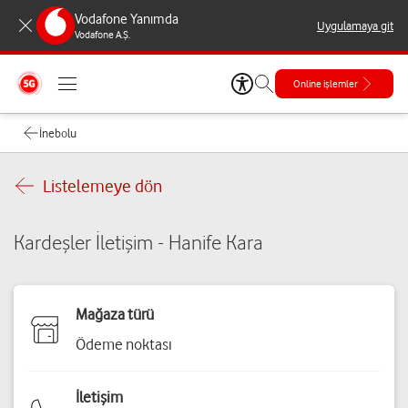
Vodafone Yanımda
Uygulamaya git
Vodafone A.Ş.
Online işlemler
İnebolu
Listelemeye dön
Kardeşler İletişim - Hanife Kara
Mağaza türü
Ödeme noktası
İletişim