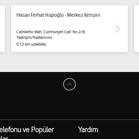
Hasan Ferhat Küpoğlu - Merkez İletişim
Camikebir Mah. Cumhuriyet Cad. No:2/B
Taşköprü/Kastamonu
0.12 km uzaklıkta
elefonu ve Popüler
Yardım
lar