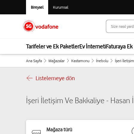
Bireysel
Kurumsal
Tarifeler ve Ek Paketler
Ev İnterneti
Faturaya Ek 
Ana Sayfa
Mağazalar
Kastamonu
İnebolu
İşeri İletişi
Listelemeye dön
İşeri İletişim Ve Bakkaliye - Hasan İ
Mağaza türü