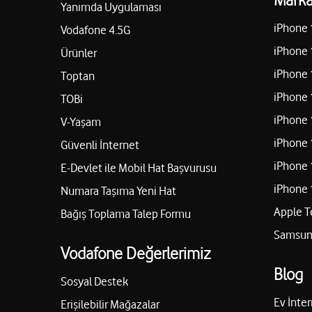
Yanımda Uygulaması
iPhone 
Vodafone 4.5G
iPhone 
Ürünler
iPhone 
Toptan
iPhone 
TOBi
iPhone 
V-Yaşam
iPhone 
Güvenli İnternet
iPhone 
E-Devlet ile Mobil Hat Başvurusu
iPhone 
Numara Taşıma Yeni Hat
Apple T
Bağış Toplama Talep Formu
Samsung
Vodafone Değerlerimiz
Blog
Sosyal Destek
Ev İnter
Erişilebilir Mağazalar