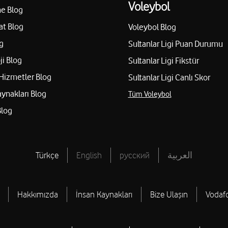
Voleybol
e Blog
at Blog
Voleybol Blog
g
Sultanlar Ligi Puan Durumu
ji Blog
Sultanlar Ligi Fikstür
Hizmetler Blog
Sultanlar Ligi Canlı Skor
aynakları Blog
Tüm Voleybol
Blog
Türkçe
English
русский
العربية
Hakkımızda
İnsan Kaynakları
Bize Ulaşın
Vodaf