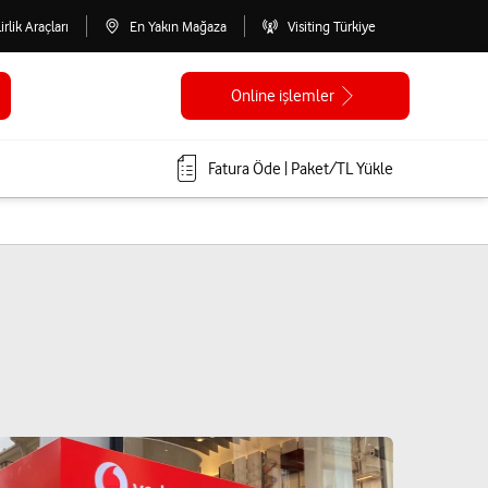
lirlik Araçları
En Yakın Mağaza
Visiting Türkiye
Online işlemler
Fatura Öde | Paket/TL Yükle