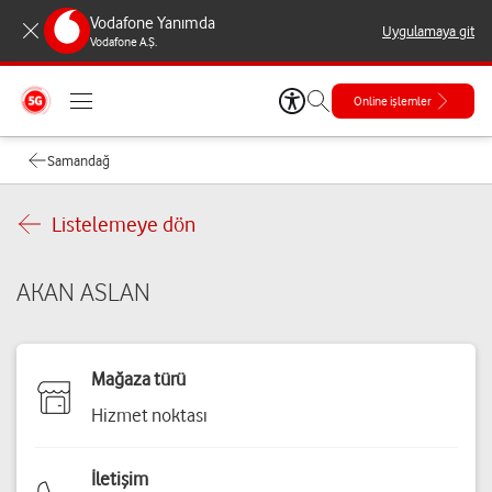
Vodafone Yanımda
Uygulamaya git
Vodafone A.Ş.
Online işlemler
Samandağ
Listelemeye dön
AKAN ASLAN
Mağaza türü
Hizmet noktası
İletişim