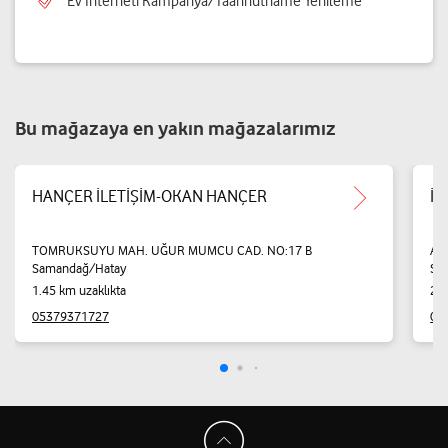
Ev İnterneti Kampanya/Taahhütname Yenileme
Bu mağazaya en yakın mağazalarımız
HANÇER İLETİŞİM-OKAN HANÇER
İ
TOMRUKSUYU MAH. UĞUR MUMCU CAD. NO:17 B
AT
Samandağ/Hatay
Sa
1.45 km uzaklıkta
2.5
05379371727
05