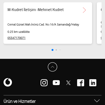
M-Kudret İletişim -Mehmet Kudret
CE
CU
Cemal Gürsel Mah.İnönü Cad. No:16/A Samandağ/Hatay
Sa
0.25 km uzaklıkta
0.2
05347170071
05
Ürün ve Hizmetler