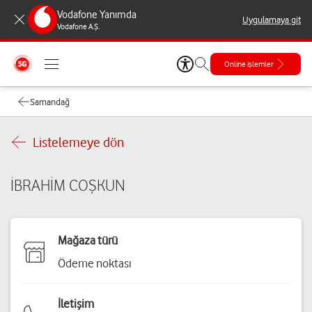
Vodafone Yanımda
Uygulamaya git
Vodafone A.Ş.
Online işlemler
Samandağ
Listelemeye dön
İBRAHİM COŞKUN
Mağaza türü
Ödeme noktası
İletişim