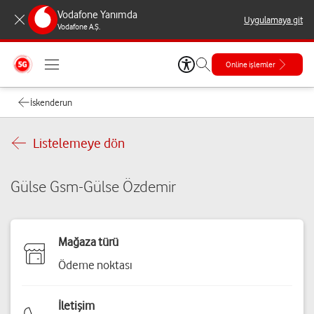
Vodafone Yanımda
Uygulamaya git
Vodafone A.Ş.
Online işlemler
İskenderun
Listelemeye dön
Gülse Gsm-Gülse Özdemir
Mağaza türü
Ödeme noktası
İletişim