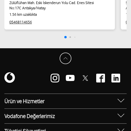
Zülüflühan Mah. Eski İskenderun Yolu Cad. Enes Sitesi
Ser
No:17C Antakya/Hatay
An
1.56 km uzaklıkta
1.6
05468114656
05
Ürün ve Hizmetler
Yanımda Uygulaması
Vodafone Değerlerimiz
Vodafone 4.5G
Sosyal Destek
Ürünler