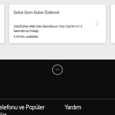
Gülse Gsm-Gülse Özdemir
Zülüflühan Mah.Eski İskenderun Yolu Cad.No:61 C
İskenderun/Hatay
4.69 km uzaklıkta
elefonu ve Popüler
Yardım
lar