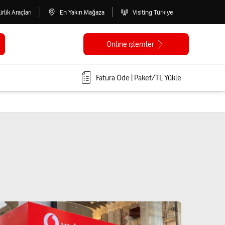
lirlik Araçları
En Yakın Mağaza
Visiting Türkiye
Online işlemler
Fatura Öde | Paket/TL Yükle