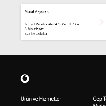
Murat Akyürek
Serinyol Mahallesi Atatürk 14 Cad. No:12 A
Antakya/Hatay
3.23 km uzaklıkta
Ürün ve Hizmetler
Cep T
Marka