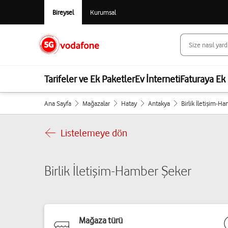
Bireysel
Kurumsal
Tarifeler ve Ek Paketler
Ev İnterneti
Faturaya Ek 
Ana Sayfa
Mağazalar
Hatay
Antakya
Birlik İletişim-H
Listelemeye dön
Birlik İletişim-Hamber Şeker
Mağaza türü