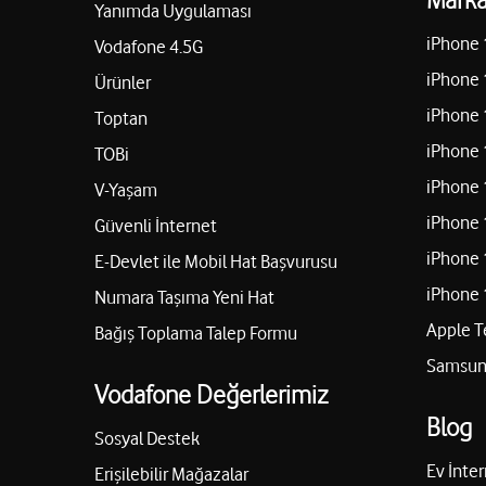
Yanımda Uygulaması
iPhone 
Vodafone 4.5G
iPhone 
Ürünler
iPhone 
Toptan
iPhone 
TOBi
iPhone 
V-Yaşam
iPhone 
Güvenli İnternet
iPhone 
E-Devlet ile Mobil Hat Başvurusu
iPhone 
Numara Taşıma Yeni Hat
Apple T
Bağış Toplama Talep Formu
Samsung
Vodafone Değerlerimiz
Blog
Sosyal Destek
Ev İnter
Erişilebilir Mağazalar