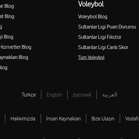
Voleybol
e Blog
at Blog
Voleybol Blog
g
Sultanlar Ligi Puan Durumu
ji Blog
Sultanlar Ligi Fikstür
Hizmetler Blog
Sultanlar Ligi Canlı Skor
aynakları Blog
Tüm Voleybol
Blog
Türkçe
English
русский
العربية
Hakkımızda
İnsan Kaynakları
Bize Ulaşın
Vodaf