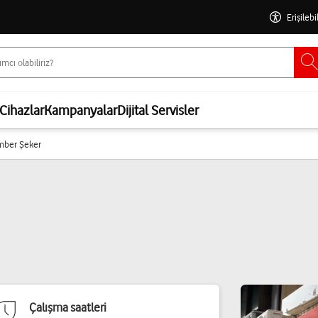
Erişilebi
Cihazlar
Kampanyalar
Dijital Servisler
amber Şeker
Çalışma saatleri