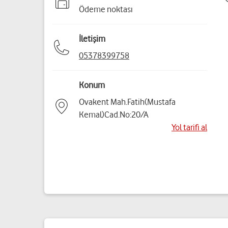
Ödeme noktası
İletişim
05378399758
Konum
Ovakent Mah.Fatih(Mustafa
Kemal)Cad.No:20/A
Yol tarifi al