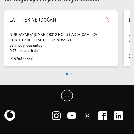
LATİF TEKİNERDOĞAN
DA
NURİPAZARBAŞI MAH.58012 NOLU CADDE.ÇAMLICA
AL
KONUTLARI 1 ETAP D BLOK NO:2 D/C
AP
Şahinbey/Gaziantep
0.7
0.73 km uzaklıkta
05
05326377837