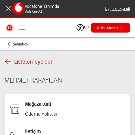
Vodafone Yanımda
Uygulamaya git
Vodafone A.Ş.
Online işlemler
Şahinbey
Listelemeye dön
MEHMET KARAYILAN
Mağaza türü
Ödeme noktası
İletişim