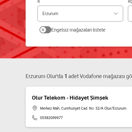
İl
İl
Engelsiz mağazaları listele
Erzurum
Olur
'da
1
adet
Vodafone mağazası
gö
Olur Telekom - Hidayet Şimşek
Merkez Mah. Cumhuriyet Cad. No: 52/A Olur/Erzurum
05382099977