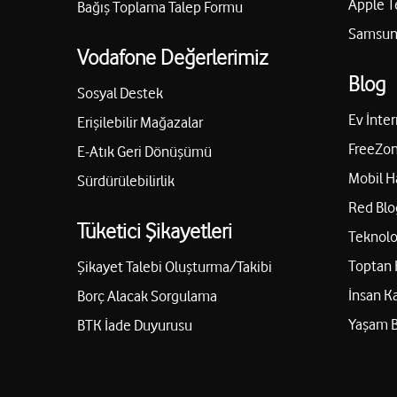
Apple T
Bağış Toplama Talep Formu
Samsung
Vodafone Değerlerimiz
Blog
Sosyal Destek
Ev İnter
Erişilebilir Mağazalar
FreeZon
E-Atık Geri Dönüşümü
Mobil H
Sürdürülebilirlik
Red Blo
Tüketici Şikayetleri
Teknolo
Toptan 
Şikayet Talebi Oluşturma/Takibi
İnsan K
Borç Alacak Sorgulama
Yaşam 
BTK İade Duyurusu