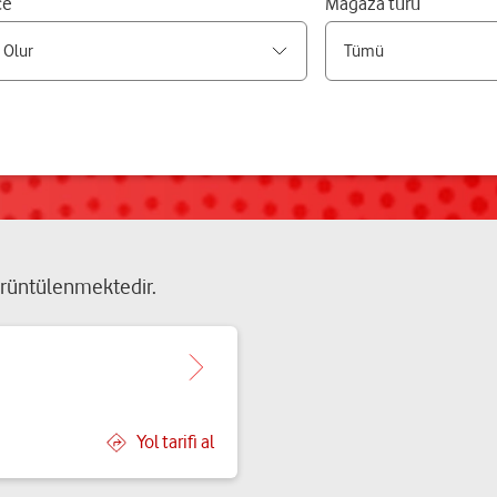
çe
Mağaza türü
rüntülenmektedir.
Yol tarifi al