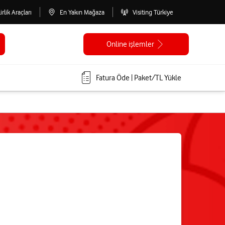
lirlik Araçları
En Yakın Mağaza
Visiting Türkiye
Online işlemler
Fatura Öde | Paket/TL Yükle