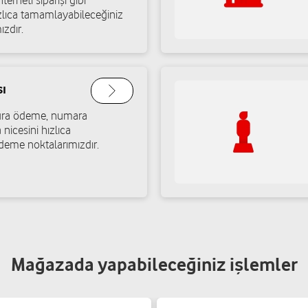
terneti siparişi gibi
ızlıca tamamlayabileceğiniz
ızdır.
ı
atura ödeme, numara
 nicesini hızlıca
deme noktalarımızdır.
Mağazada yapabileceğiniz işlemler