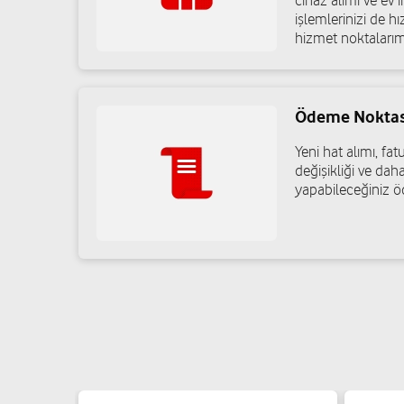
cihaz alımı ve ev in
işlemlerinizi de h
hizmet noktalarım
Ödeme Noktas
Yeni hat alımı, f
değişikliği ve daha
yapabileceğiniz ö