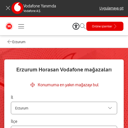
Vodafone Yanımda
Uygulamaya git
Vodafone A.Ş.
Online işlemler
Erzurum
Erzurum Horasan Vodafone mağazaları
Konumuma en yakın mağazayı bul
İl
İlçe