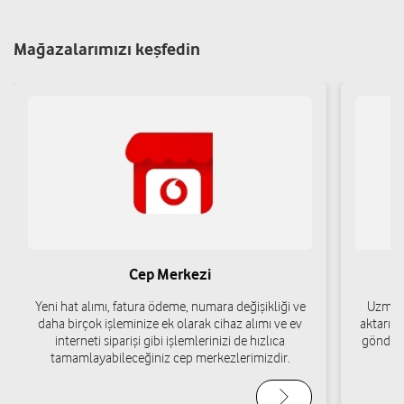
Yol tarifi al
05455118988
Mağazalarımızı keşfedin
ALNAR İLETİŞİM-FATİH KARAKULLUKCU
Adnan Menderes Mh.2.Garaj Sk.No:31 Horasan/Erzurum
Yol tarifi al
05426749802
Cep Merkezi
Yeni hat alımı, fatura ödeme, numara değişikliği ve
Uzman 
daha birçok işleminize ek olarak cihaz alımı ve ev
aktarımı
interneti siparişi gibi işlemlerinizi de hızlıca
gönderi
tamamlayabileceğiniz cep merkezlerimizdir.