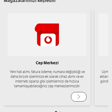
Mağazalarımızı keşfedin
Cep Merkezi
Yeni hat alımı, fatura ödeme, numara değişikliği ve
Uzman 
daha birçok işleminize ek olarak cihaz alımı ve ev
aktarımı
interneti siparişi gibi işlemlerinizi de hızlıca
gönderi
tamamlayabileceğiniz cep merkezlerimizdir.