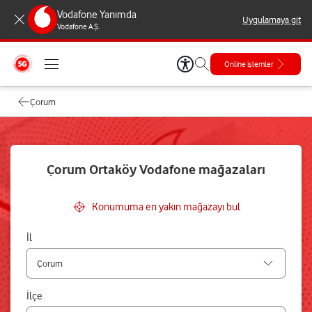
Vodafone Yanımda
Uygulamaya git
Vodafone A.Ş.
Online işlemler
Çorum
Çorum Ortaköy Vodafone mağazaları
Konumuma en yakın mağazayı bul
İl
İlçe