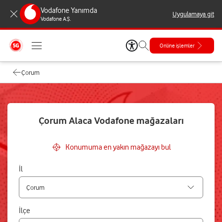
Vodafone Yanımda
Uygulamaya git
Vodafone A.Ş.
Online işlemler
Çorum
Çorum Alaca Vodafone mağazaları
Konumuma en yakın mağazayı bul
İl
İlçe