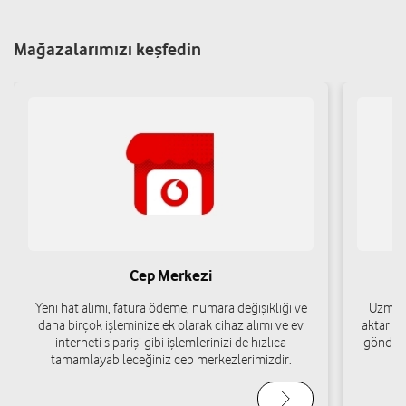
Mağazalarımızı keşfedin
ALACA İLETİŞİM-SARİYE TONBUL
Yıldızhan Mh.Çorum Cd.No:8 Alaca/Çorum
Yol tarifi al
05350730428
Cep Merkezi
Yeni hat alımı, fatura ödeme, numara değişikliği ve
Uzman 
daha birçok işleminize ek olarak cihaz alımı ve ev
aktarımı
interneti siparişi gibi işlemlerinizi de hızlıca
gönderi
tamamlayabileceğiniz cep merkezlerimizdir.