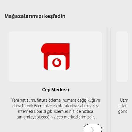
Mudanya/Bursa
Yol tarifi al
05396225752
Mağazalarımızı keşfedin
Odaktel Telekomünikasyon San. Ve Tic.
Ltd. Şti.
Hasanbey Mah. Halitpaşa Cad. No:62/1 Mudanya/Bursa
Yol tarifi al
02245441658
Aybars İletişim-Tufan Araz
Cep Merkezi
Güzelyalı Eğitim Mah.Burgaz Cad.No:10/A Mudanya/Bursa
Yeni hat alımı, fatura ödeme, numara değişikliği ve
Uzman 
Yol tarifi al
05303824736
daha birçok işleminize ek olarak cihaz alımı ve ev
aktarımı
interneti siparişi gibi işlemlerinizi de hızlıca
gönderi
tamamlayabileceğiniz cep merkezlerimizdir.
Körfez İletişim-İbrahim Kara