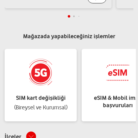
Mustafa Kemalpaşa Cad.No:77 Mudanya-Bursa Mudanya/Bursa
Yol tarifi al
05368998888
EFE İLETİŞİM-YUNUS DAL
Mağazada yapabileceğiniz işlemler
Ömerbey Mah.İpar Cad.Bayrak-7 Apt.No:61-67 C Mudanya-Bursa
Mudanya/Bursa
Yol tarifi al
05396225752
SIM kart değişikliği
eSIM & Mobil im
başvuruları
(Bireysel ve Kurumsal)
İlçeler