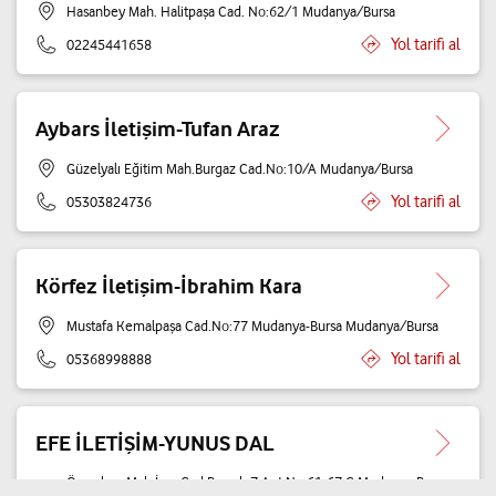
Hasanbey Mah. Halitpaşa Cad. No:62/1 Mudanya/Bursa
Yol tarifi al
02245441658
Aybars İletişim-Tufan Araz
Güzelyalı Eğitim Mah.Burgaz Cad.No:10/A Mudanya/Bursa
Yol tarifi al
05303824736
Körfez İletişim-İbrahim Kara
Mustafa Kemalpaşa Cad.No:77 Mudanya-Bursa Mudanya/Bursa
Yol tarifi al
05368998888
EFE İLETİŞİM-YUNUS DAL
Ömerbey Mah.İpar Cad.Bayrak-7 Apt.No:61-67 C Mudanya-Bursa