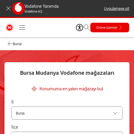
Vodafone Yanımda
Uygulamaya git
Vodafone A.Ş.
Online işlemler
Bursa
Bursa Mudanya Vodafone mağazaları
Konumuma en yakın mağazayı bul
İl
İlçe