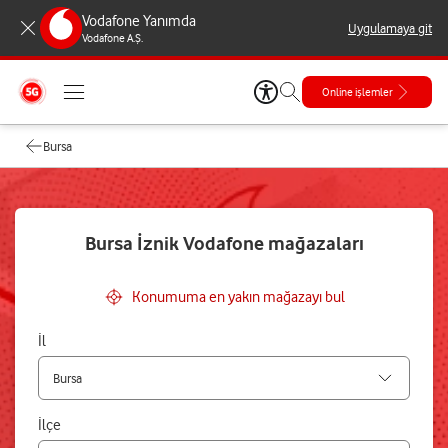
Vodafone Yanımda
Uygulamaya git
Vodafone A.Ş.
Online işlemler
Bursa
Bursa İznik Vodafone mağazaları
Konumuma en yakın mağazayı bul
İl
İlçe