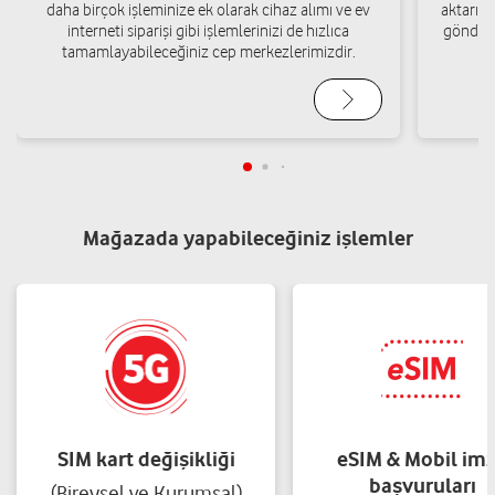
daha birçok işleminize ek olarak cihaz alımı ve ev
aktarımı
interneti siparişi gibi işlemlerinizi de hızlıca
gönderi
tamamlayabileceğiniz cep merkezlerimizdir.
Mağazada yapabileceğiniz işlemler
SIM kart değişikliği
eSIM & Mobil im
başvuruları
(Bireysel ve Kurumsal)