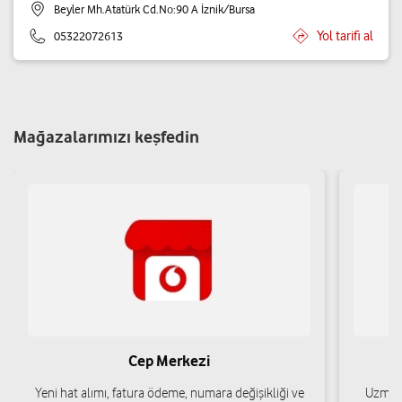
Beyler Mh.Atatürk Cd.No:90 A İznik/Bursa
Yol tarifi al
05322072613
Mağazalarımızı keşfedin
Cep Merkezi
Yeni hat alımı, fatura ödeme, numara değişikliği ve
Uzman 