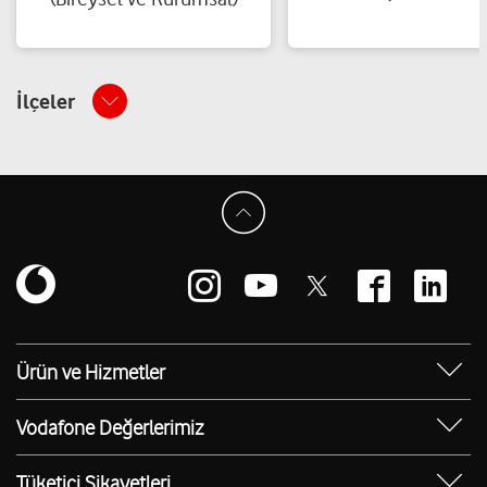
İlçeler
Ürün ve Hizmetler
Yanımda Uygulaması
Vodafone Değerlerimiz
Vodafone 4.5G
Sosyal Destek
Ürünler
Tüketici Şikayetleri