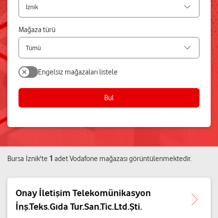
Mağaza türü
Engelsiz mağazaları listele
Bul
Bursa
İznik
'te
1
adet
Vodafone mağazası
görüntülenmektedir.
Onay İletişim Telekomünikasyon
İnş.Teks.Gıda Tur.San.Tic.Ltd.Şti.