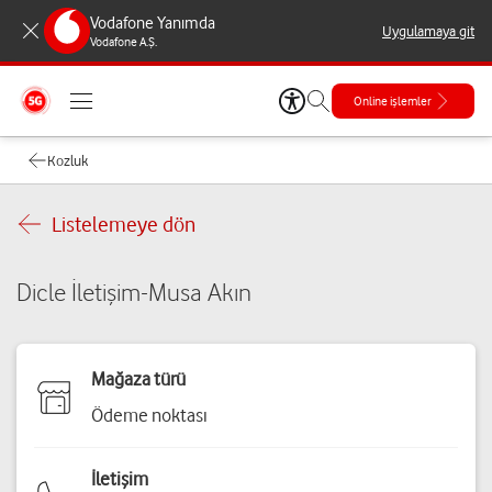
Vodafone Yanımda
Uygulamaya git
Vodafone A.Ş.
Online işlemler
Kozluk
Listelemeye dön
Dicle İletişim-Musa Akın
Mağaza türü
Ödeme noktası
İletişim