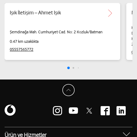
Işık İletişim – Ahmet Işık
ME
KO
Şemdinağa Mah. Cumhuriyet Cad. No: 2 Kozluk/Batman
DÜ
Ko
0.47 km uzaklıkta
2.2
05557565772
05
Ürün ve Hizmetler