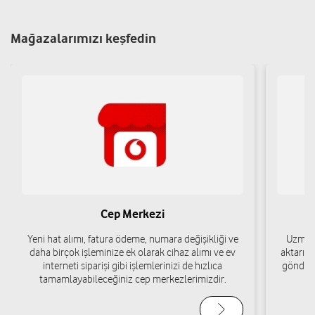
Yol tarifi al
05464054021
Mağazalarımızı keşfedin
Güven İletişim - Kayhan Adanır
Yukarı Güneşli Mah. Çetin Emeç Cad. No: 303/A Kozluk/Batman
Yol tarifi al
05422738150
Kardeşler İletişim Cevdet Gürbüz
Tepecik Mah. İpekyolu 3 Cad. İşık İş Merkezi No: 1/A
Kozluk/Batman
Cep Merkezi
Yol tarifi al
05456430290
Yeni hat alımı, fatura ödeme, numara değişikliği ve
Uzman 
daha birçok işleminize ek olarak cihaz alımı ve ev
aktarımı
interneti siparişi gibi işlemlerinizi de hızlıca
gönderi
tamamlayabileceğiniz cep merkezlerimizdir.
Dicle İletişim-Musa Akın
İslambey Mah. Cumhuriyet Cad. No:31 Kozluk/Batman