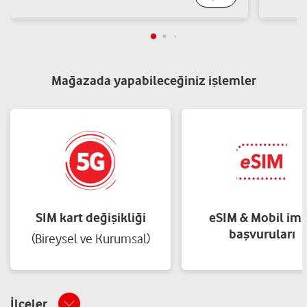
Yol tarifi al
05427752350
MERT İLETİŞİM-İSHAK DİLEGEL
Mağazada yapabileceğiniz işlemler
KOMANDO MAH. İPEK YOLU CAD. A.MECIT ISIK DÜKKANLARI 10
ADET NO: 149 /1 İÇ KAPI NO: 4 Kozluk/Batman
Yol tarifi al
05356194990
SIM kart değişikliği
eSIM & Mobil im
başvuruları
(Bireysel ve Kurumsal)
İlçeler