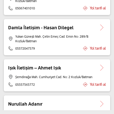
Kozluk/Batman
Yol tarifi al
05067401010
Damla İletişim - Hasan Dilegel
Yukarı Güneşli Mah. Çetin Emeç Cad. Emin No: 289/B
Kozluk/Batman
Yol tarifi al
05372047579
Işık İletişim – Ahmet Işık
Şemdinağa Mah. Cumhuriyet Cad. No: 2 Kozluk/Batman
Yol tarifi al
05557565772
Nurullah Adanır
Aşağıgüneşli Mah. İpek Yolu Cad. No: 63/C Kozluk/Batman