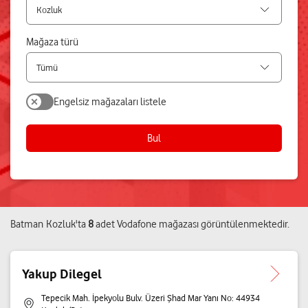
Mağaza türü
Engelsiz mağazaları listele
Bul
Batman
Kozluk
'ta
8
adet
Vodafone mağazası
görüntülenmektedir.
Yakup Dilegel
Tepecik Mah. İpekyolu Bulv. Üzeri Şhad Mar Yanı No: 44934