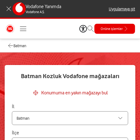
Vodafone Yanımda
Uygulamaya git
Vodafone A.Ş.
Online işlemler
Batman
Batman Kozluk Vodafone mağazaları
Konumuma en yakın mağazayı bul
İl
İlçe