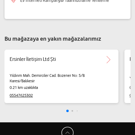
Ev İnterneti Kampanya/Taahhütname Yenileme
Bu mağazaya en yakın mağazalarımız
Ersinler İletişim Ltd Şti
Po
Yıldırım Mah. Demirciler Cad. Bozener No: 5/B
Yıl
Karesi/Balıkesir
0.21 km uzaklıkta
0.2
05547625302
05