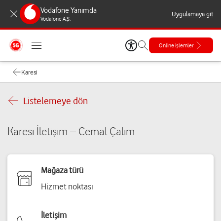
Vodafone Yanımda
Uygulamaya git
Vodafone A.Ş.
Online işlemler
Karesi
Listelemeye dön
Karesi İletişim – Cemal Çalım
Mağaza türü
Hizmet noktası
İletişim