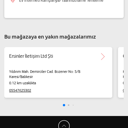
Ev İnterneti Kampanya/Taahhütname Yenileme
Bu mağazaya en yakın mağazalarımız
Ersinler İletişim Ltd Şti
Gü
Yıldırım Mah. Demirciler Cad. Bozener No: 5/B
Kar
Karesi/Balıkesir
Kar
0.12 km uzaklıkta
0.2
05547625302
05