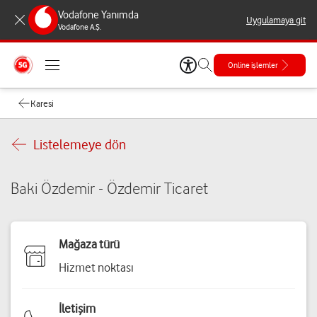
Vodafone Yanımda
Uygulamaya git
Vodafone A.Ş.
Online işlemler
Karesi
Listelemeye dön
Baki Özdemir - Özdemir Ticaret
Mağaza türü
Hizmet noktası
İletişim