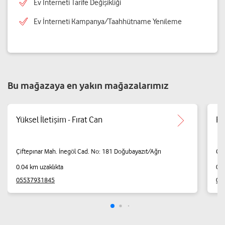
Ev İnterneti Tarife Değişikliği
Ev İnterneti Kampanya/Taahhütname Yenileme
Bu mağazaya en yakın mağazalarımız
Yüksel İletişim - Fırat Can
Fa
Çiftepınar Mah. İnegöl Cad. No: 181 Doğubayazıt/Ağrı
Çif
0.04 km uzaklıkta
0.0
05537931845
05