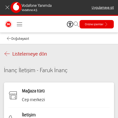
Vodafone Yanımda
Uygulamaya git
Vodafone A.Ş.
Online işlemler
Doğubayazıt
Listelemeye dön
İnanç İletişim - Faruk İnanç
Mağaza türü
Cep merkezi
İletişim