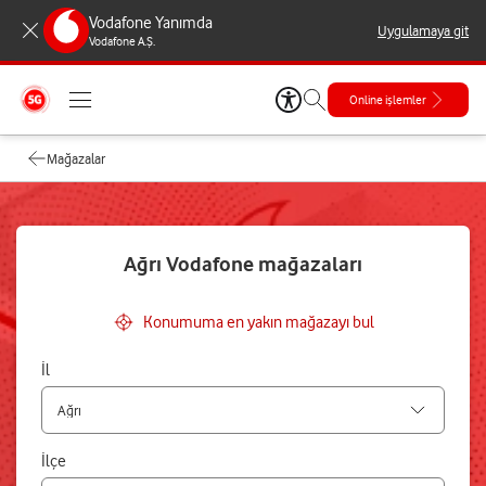
Vodafone Yanımda
Uygulamaya git
Vodafone A.Ş.
Online işlemler
Mağazalar
Ağrı Vodafone mağazaları
Konumuma en yakın mağazayı bul
İl
İlçe