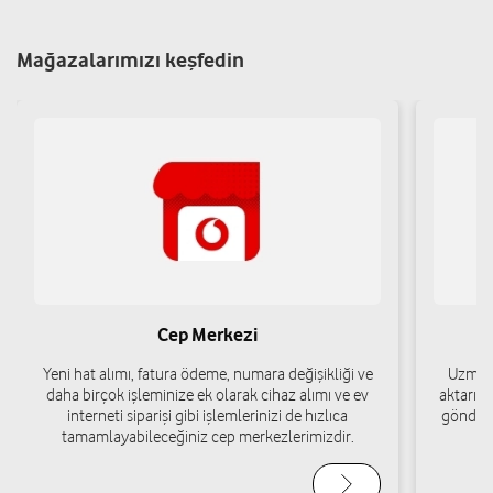
Berfin İletişim - Özlem Yılmaz
Mağazalarımızı keşfedin
İstiklal Mah. Cumhuriyet Cad. No:71 Eleşkirt/Ağrı
Yol tarifi al
05453832538
Ender İletişim
Cami Mah. Cumhuriyet Cad. Tutak/Ağrı
Yol tarifi al
04724113020
Cep Merkezi
Özdemir Teknoloji - Murat Özdemir
Yeni hat alımı, fatura ödeme, numara değişikliği ve
Uzman 
daha birçok işleminize ek olarak cihaz alımı ve ev
aktarımı
Çiftepınar Mah. İnegöl Cad. No:76 Doğubayazıt/Ağrı
interneti siparişi gibi işlemlerinizi de hızlıca
gönderi
Yol tarifi al
05423601074
tamamlayabileceğiniz cep merkezlerimizdir.