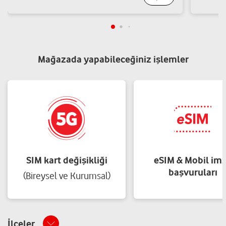
Tunç İletişim
İshakpaşa Mah. Ağrı Cad. No: 252 Doğubayazıt/Ağrı
Yol tarifi al
05431344892
Mağazada yapabileceğiniz işlemler
Okan İletişim
İstiklal Mah. Cumhuriyet Cad. No: 60 Eleşkirt/Ağrı
Yol tarifi al
05462309585
Metin Market
SIM kart değişikliği
eSIM & Mobil im
başvuruları
Adnan Menderes Mah. Mehmet Akif Ersoy Cad. No: 9/A
(Bireysel ve Kurumsal)
Taşlıçay/Ağrı
Yol tarifi al
05346583821
İlçeler