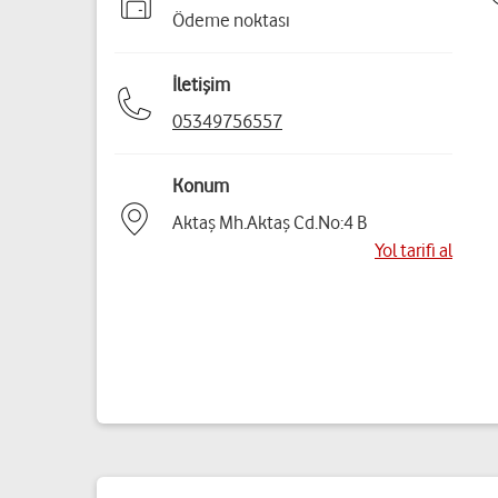
Ödeme noktası
İletişim
05349756557
Konum
Aktaş Mh.Aktaş Cd.No:4 B
Yol tarifi al