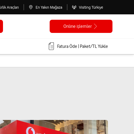
lirlik Araçları
En Yakın Mağaza
Visiting Türkiye
Online işlemler
Fatura Öde | Paket/TL Yükle