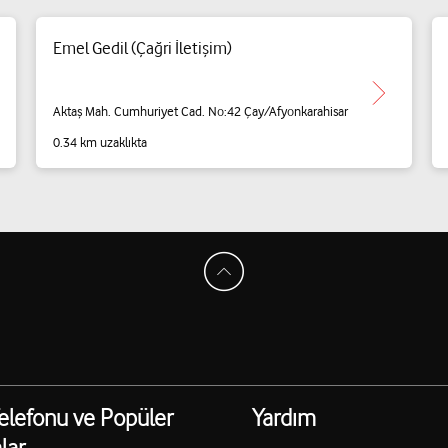
Emel Gedil (Çağri İletişim)
Aktaş Mah. Cumhuriyet Cad. No:42 Çay/Afyonkarahisar
0.34 km uzaklıkta
elefonu ve Popüler
Yardım
lar