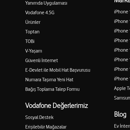
Yanımda Uygulaması
iPhone 
Vodafone 4.5G
iPhone 
Ürünler
iPhone 
Toptan
iPhone 
TOBi
iPhone 
V-Yaşam
iPhone 
Güvenli İnternet
iPhone 
E-Devlet ile Mobil Hat Başvurusu
iPhone 
Numara Taşıma Yeni Hat
Apple T
Bağış Toplama Talep Formu
Samsung
Vodafone Değerlerimiz
Blog
Sosyal Destek
Ev İnter
Erişilebilir Mağazalar