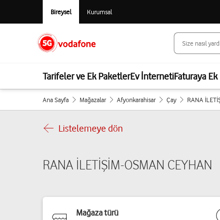
Bireysel
Kurumsal
Tarifeler ve Ek Paketler
Ev İnterneti
Faturaya Ek 
Ana Sayfa
Mağazalar
Afyonkarahisar
Çay
RANA İLET
Listelemeye dön
RANA İLETİŞİM-OSMAN CEYHAN
Mağaza türü