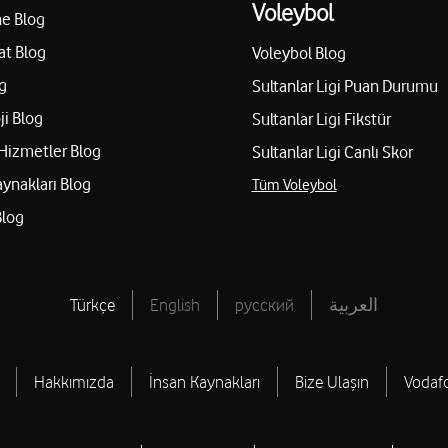
Voleybol
e Blog
at Blog
Voleybol Blog
g
Sultanlar Ligi Puan Durumu
ji Blog
Sultanlar Ligi Fikstür
Hizmetler Blog
Sultanlar Ligi Canlı Skor
aynakları Blog
Tüm Voleybol
Blog
Türkçe
English
русский
العربية
Hakkımızda
İnsan Kaynakları
Bize Ulaşın
Vodaf