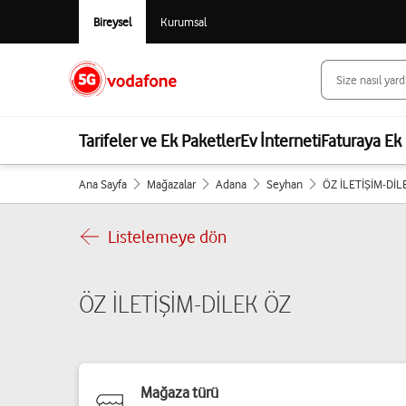
Bireysel
Kurumsal
Tarifeler ve Ek Paketler
Ev İnterneti
Faturaya Ek 
Ana Sayfa
Mağazalar
Adana
Seyhan
ÖZ İLETİŞİM-DİL
Listelemeye dön
ÖZ İLETİŞİM-DİLEK ÖZ
Mağaza türü