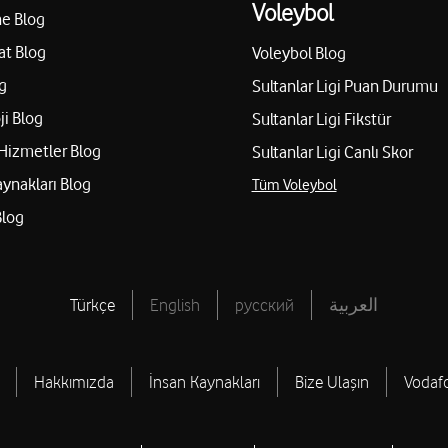
Voleybol
e Blog
at Blog
Voleybol Blog
g
Sultanlar Ligi Puan Durumu
ji Blog
Sultanlar Ligi Fikstür
Hizmetler Blog
Sultanlar Ligi Canlı Skor
aynakları Blog
Tüm Voleybol
Blog
Türkçe
English
русский
العربية
Hakkımızda
İnsan Kaynakları
Bize Ulaşın
Vodaf