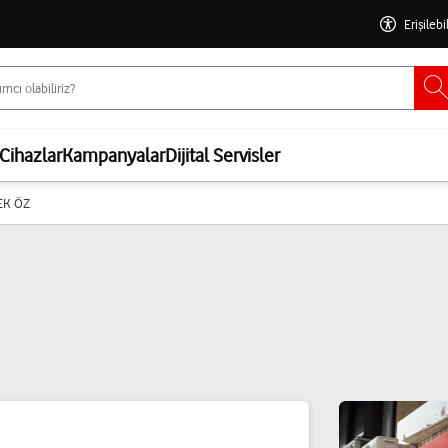
Erişilebi
Cihazlar
Kampanyalar
Dijital Servisler
EK ÖZ