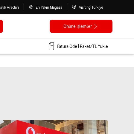
lirlik Araçları
En Yakın Mağaza
Visiting Türkiye
Online işlemler
Fatura Öde | Paket/TL Yükle