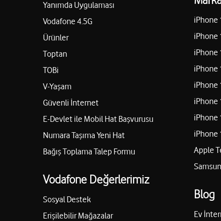
Yanımda Uygulaması
iPhone 
Vodafone 4.5G
iPhone 
Ürünler
iPhone 
Toptan
iPhone 
TOBi
iPhone 
V-Yaşam
iPhone 
Güvenli İnternet
iPhone 
E-Devlet ile Mobil Hat Başvurusu
iPhone 
Numara Taşıma Yeni Hat
Apple T
Bağış Toplama Talep Formu
Samsung
Vodafone Değerlerimiz
Blog
Sosyal Destek
Ev İnter
Erişilebilir Mağazalar