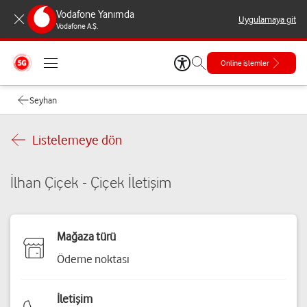
Vodafone Yanımda
Uygulamaya git
Vodafone A.Ş.
Online işlemler
Seyhan
Listelemeye dön
İlhan Çiçek - Çiçek İletişim
Mağaza türü
Ödeme noktası
İletişim