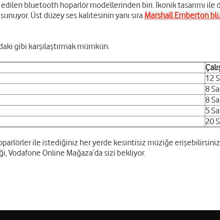
edilen bluetooth hoparlör modellerinden biri. İkonik tasarımı ile
unuyor. Üst düzey ses kalitesinin yanı sıra
Marshall Emberton bl
ıdaki gibi karşılaştırmak mümkün.
Çalı
12 S
8 Sa
8 S
5 Sa
20 S
arlörler ile istediğiniz her yerde kesintisiz müziğe erişebilirsini
i, Vodafone Online Mağaza’da sizi bekliyor.