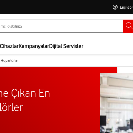
Erişilebi
Cihazlar
Kampanyalar
Dijital Servisler
h Hoparlörler
Öne Çıkan En
lörler