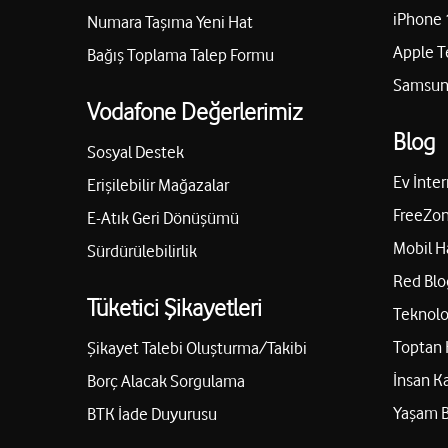
iPhone 
Numara Taşıma Yeni Hat
Apple T
Bağış Toplama Talep Formu
Samsung
Vodafone Değerlerimiz
Blog
Sosyal Destek
Ev İnter
Erişilebilir Mağazalar
FreeZon
E-Atık Geri Dönüşümü
Mobil H
Sürdürülebilirlik
Red Blo
Tüketici Şikayetleri
Teknolo
Toptan 
Şikayet Talebi Oluşturma/Takibi
İnsan K
Borç Alacak Sorgulama
Yaşam 
BTK İade Duyurusu