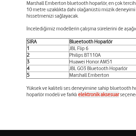
Marshall Emberton bluetooth hoparlör, en çok tercih 
10 metre uzaklıkta dahi olağanüstü müzik deneyimi s
hissetmenizi sağlayacak.
İncelediğimiz modellerin çalışma sürelerini de aşağ
SIRA
Blueetooth Hoparlör
1
JBL Flip 6
2
Philips BT110A
3
Huawei Honor AM51
4
JBL GO3 Bluetooth Hoparlör
5
Marshall Emberton
Yüksek ve kaliteli ses deneyimine sahip bluetooth hop
hoparlör modeli ve farklı
elektronik aksesuar
seçeneğ