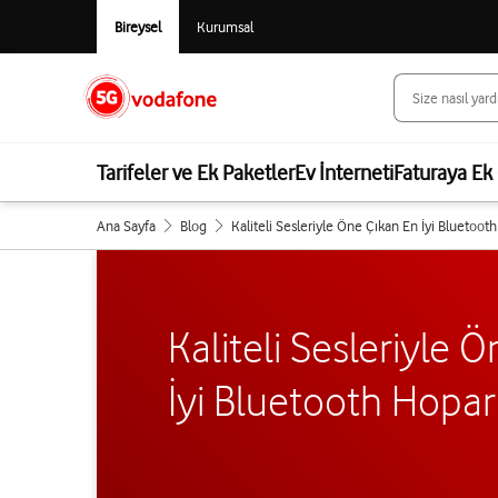
Bireysel
Kurumsal
Tarifeler ve Ek Paketler
Ev İnterneti
Faturaya Ek 
Ana Sayfa
Blog
Kaliteli Sesleriyle Öne Çıkan En İyi Bluetoot
Kaliteli Sesleriyle 
İyi Bluetooth Hopar