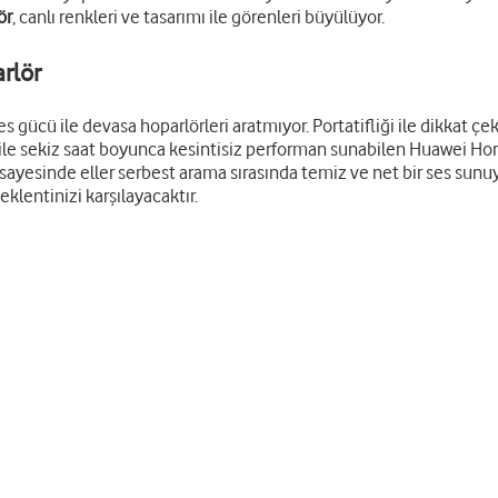
ör
, canlı renkleri ve tasarımı ile görenleri büyülüyor.
rlör
gücü ile devasa hoparlörleri aratmıyor. Portatifliği ile dikkat ç
arj ile sekiz saat boyunca kesintisiz performan sunabilen Huawei 
i sayesinde eller serbest arama sırasında temiz ve net bir ses sun
lentinizi karşılayacaktır.