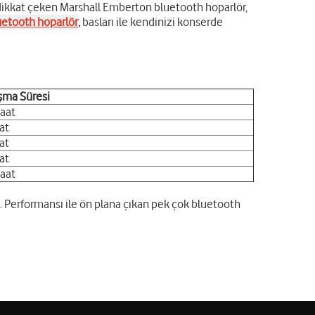
 dikkat çeken Marshall Emberton bluetooth hoparlör,
uetooth hoparlör
,
basları ile kendinizi konserde
şma Süresi
aat
at
aat
at
aat
z. Performansı ile ön plana çıkan pek çok bluetooth