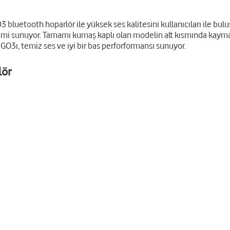
3 bluetooth hoparlör ile yüksek ses kalitesini kullanıcıları ile bul
yimi sunuyor. Tamamı kumaş kaplı olan modelin alt kısmında kayma
BL GO3ı, temiz ses ve iyi bir bas perforformansı sunuyor.
lör