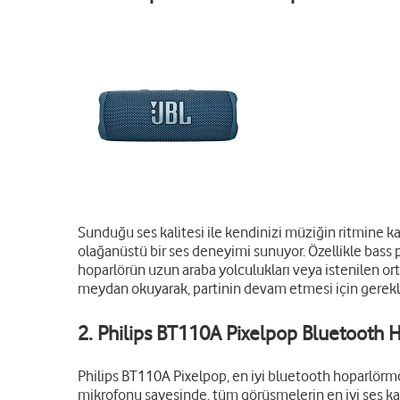
Sunduğu ses kalitesi ile kendinizi müziğin ritmine ka
olağanüstü bir ses deneyimi sunuyor. Özellikle bass pe
hoparlörün uzun araba yolculukları veya istenilen orta
meydan okuyarak, partinin devam etmesi için gerekli
2. Philips BT110A Pixelpop Bluetooth 
Philips BT110A Pixelpop, en iyi bluetooth hoparlör
mo
mikrofonu sayesinde, tüm görüşmelerin en iyi ses kali