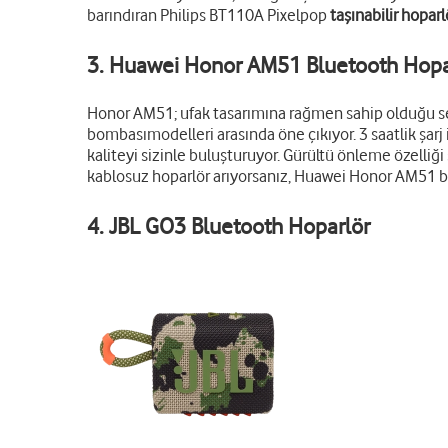
barındıran Philips BT110A Pixelpop
taşınabilir hoparl
3. Huawei Honor AM51 Bluetooth Hopa
Honor AM51; ufak tasarımına rağmen sahip olduğu ses 
bombası
modelleri arasında öne çıkıyor. 3 saatlik ş
kaliteyi sizinle buluşturuyor. Gürültü önleme özelliğ
kablosuz hoparlör arıyorsanız, Huawei Honor AM51 bek
4. JBL GO3 Bluetooth Hoparlör