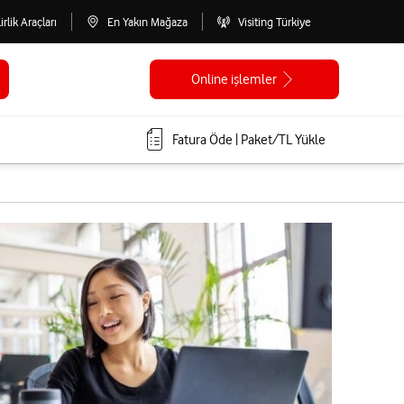
lirlik Araçları
En Yakın Mağaza
Visiting Türkiye
Online işlemler
Fatura Öde | Paket/TL Yükle