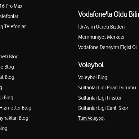
16 Pro Max
Vodafone'la Oldu Bili
elefonlar
 Telefonlar
İlk Aşım Ücreti Bizden
Memnuniyet Merkezi
Vodafone Deneyim Elçisi Ol
neti Blog
Voleybol
e Blog
at Blog
Voleybol Blog
g
Sultanlar Ligi Puan Durumu
ji Blog
Sultanlar Ligi Fikstür
Hizmetler Blog
Sultanlar Ligi Canlı Skor
aynakları Blog
Tüm Voleybol
Blog