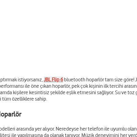
ptırmak istiyorsanız,
JBL Flip 6
bluetooth hoparlör tam size göre! JB
rformansı ile öne çıkan hoparlör, pek çok kişinin ilk tercihi arasın
mda kişilere kesintisiz şekilde eşlik etmesini sağlıyor. Su ve toz 
 tüm özelliklere sahip.
Hoparlör
delleri arasında yer alıyor. Neredeyse her telefon ile uyumlu ola
tesi ile yapılmasına da olanak tanıyor. Müzik deneyimini her yerd