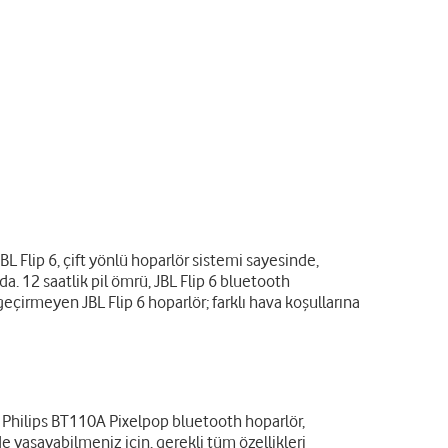
L Flip 6, çift yönlü hoparlör sistemi sayesinde,
da. 12 saatlik pil ömrü, JBL Flip 6 bluetooth
geçirmeyen JBL Flip 6 hoparlör; farklı hava koşullarına
n Philips BT110A Pixelpop bluetooth hoparlör,
e yaşayabilmeniz için, gerekli tüm özellikleri