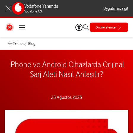
Vodafone Yanımda
Uygulamaya git
Vodafone A.Ş.
Online işlemler
Teknoloji Blog
iPhone ve Android Cihazlarda Orijinal
Şarj Aleti Nasıl Anlaşılır?
25 Ağustos 2025