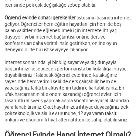
içerisinde pek çok değişikliğe sebep olabilir.
Öğrenci evinde olması gerekenler
listesinin başında internet
geliyor. Öğrenciler hem eğitim hayatları için hem de boş
kalan vakitlerinde eğlenebilmek için internete ihtiyaç
duyuyor. İyi bir internet bağlantısı, online ders ve
konferansları daha verimli hale getirirken, online oyun
deneyimini de bir üst seviyeye çıkarıyor.
İnternet sonrasında iyi bir bilgisayar veya dış dünyayla
bağlantınızı kesebilecek performansta bir kulaklığa ihtiyaç
duyabilirsiniz. Kalabalık öğrenci evlerinde, kulaklığınız
sayesinde hem verimli şekilde ders çalışabilir, hem de
yapacağınız farklı bir aktivitenin tadını çıkartabilirsiniz. En
ufak harcamanın bile önem kazandığı öğrenci evleri için
tasarruflu alışveriş yapmak adına Vodafone ayrıcalıklarından
yararlanabilirsiniz. Okul hayatınızda ihtiyaç duyacağınız pek
çok teknolojik ve akıllı ev ürününe, 12 aya varan taksit
imkanı ve ekonomik fiyat alternatifleri ile sahip olabilirsiniz.
Öğrenci Evinde Hangi İnternet Olmalı?