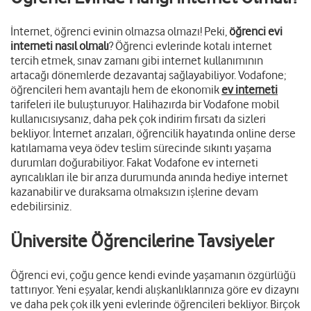
İnternet, öğrenci evinin olmazsa olmazı! Peki,
öğrenci evi
interneti nasıl olmalı
? Öğrenci evlerinde kotalı internet
tercih etmek, sınav zamanı gibi internet kullanımının
artacağı dönemlerde dezavantaj sağlayabiliyor. Vodafone;
öğrencileri hem avantajlı hem de ekonomik
ev interneti
tarifeleri ile buluşturuyor. Halihazırda bir Vodafone mobil
kullanıcısıysanız, daha pek çok indirim fırsatı da sizleri
bekliyor. İnternet arızaları, öğrencilik hayatında online derse
katılamama veya ödev teslim sürecinde sıkıntı yaşama
durumları doğurabiliyor. Fakat Vodafone ev interneti
ayrıcalıkları ile bir arıza durumunda anında hediye internet
kazanabilir ve duraksama olmaksızın işlerine devam
edebilirsiniz.
Üniversite Öğrencilerine Tavsiyeler
Öğrenci evi, çoğu gence kendi evinde yaşamanın özgürlüğü
tattırıyor. Yeni eşyalar, kendi alışkanlıklarınıza göre ev dizaynı
ve daha pek çok ilk yeni evlerinde öğrencileri bekliyor. Birçok