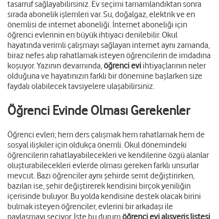
tasarruf sağlayabilirsiniz. Ev seçimi tamamlandıktan sonra
sırada abonelik işlemleri var. Su, doğalgaz, elektrik ve en
önemlisi de internet aboneliği. İnternet aboneliği için
öğrenci evlerinin en büyük ihtiyacı denilebilir. Okul
hayatında verimli çalışmayı sağlayan internet aynı zamanda,
biraz nefes alıp rahatlamak isteyen öğrencilerin de imdadına
koşuyor. Yazının devamında,
öğrenci evi
ihtiyaçlarının neler
olduğuna ve hayatınızın farklı bir dönemine başlarken size
faydalı olabilecek tavsiyelere ulaşabilirsiniz.
Öğrenci Evinde Olması Gerekenler
Öğrenci evleri; hem ders çalışmak hem rahatlamak hem de
sosyal ilişkiler için oldukça önemli. Okul dönemindeki
öğrencilerin rahatlayabilecekleri ve kendilerine özgü alanlar
oluşturabilecekleri evlerde olması gereken farklı unsurlar
mevcut. Bazı öğrenciler aynı şehirde semt değiştirirken,
bazıları ise, şehir değiştirerek kendisini birçok yeniliğin
içerisinde buluyor. Bu yolda kendisine destek olacak birini
bulmak isteyen öğrenciler, evlerini bir arkadaşı ile
paylaşmayı seçiyor. İşte bu durum
öğrenci evi alışveriş listesi