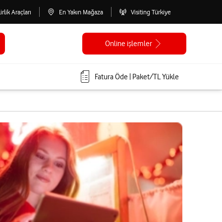
lirlik Araçları
En Yakın Mağaza
Visiting Türkiye
Online işlemler
Fatura Öde | Paket/TL Yükle