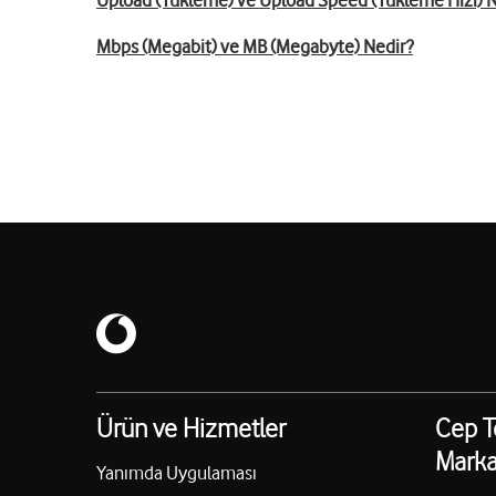
Upload (Yükleme) ve Upload Speed (Yükleme Hızı) N
Mbps (Megabit) ve MB (Megabyte) Nedir?
Ürün ve Hizmetler
Cep T
Marka
Yanımda Uygulaması