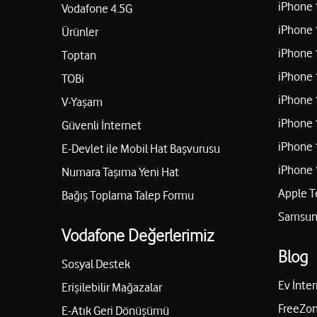
iPhone 
Vodafone 4.5G
iPhone 
Ürünler
iPhone 
Toptan
iPhone 
TOBi
iPhone 
V-Yaşam
iPhone 
Güvenli İnternet
iPhone 
E-Devlet ile Mobil Hat Başvurusu
iPhone 
Numara Taşıma Yeni Hat
Apple T
Bağış Toplama Talep Formu
Samsung
Vodafone Değerlerimiz
Blog
Sosyal Destek
Ev İnter
Erişilebilir Mağazalar
FreeZon
E-Atık Geri Dönüşümü