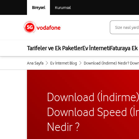
Bireysel
Kurumsal
Tarifeler ve Ek Paketler
Ev İnterneti
Faturaya Ek 
Ana Sayfa
Ev İnternet Blog
Download (İndirme) Nedir? Downlo
Download (İndirme)
Download Speed (İn
Nedir ?