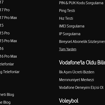
17
PIN & PUK Kodu Sorgulama
17 Pro
Ping Testi
17 Pro Max
Hız Testi
15
IMEI Sorgulama
15 Pro
IP Sorgulama
15 Pro Max
Bireysel Abonelik Sözleşmes
16
Tüm Yardım
16 Pro Max
Vodafone'la Oldu Bili
elefonlar
 Telefonlar
İlk Aşım Ücreti Bizden
Memnuniyet Merkezi
Vodafone Deneyim Elçisi Ol
neti Blog
Voleybol
e Blog