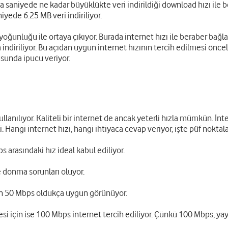
da saniyede ne kadar büyüklükte veri indirildiği download hızı ile 
iyede 6.25 MB veri indiriliyor.
 yoğunluğu ile ortaya çıkıyor. Burada internet hızı ile beraber bağla
a indiriliyor. Bu açıdan uygun internet hızının tercih edilmesi önce
usunda ipucu veriyor.
anılıyor. Kaliteli bir internet de ancak yeterli hızla mümkün. İnt
 Hangi internet hızı, hangi ihtiyaca cevap veriyor, işte püf noktala
 arasındaki hız ideal kabul ediliyor.
 donma sorunları oluyor.
n 50 Mbps oldukça uygun görünüyor.
si için ise 100 Mbps internet tercih ediliyor. Çünkü 100 Mbps, yay