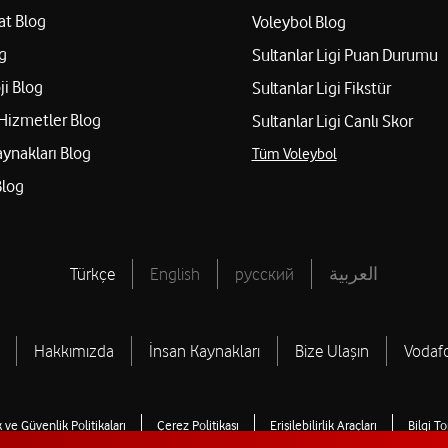
at Blog
Voleybol Blog
g
Sultanlar Ligi Puan Durumu
ji Blog
Sultanlar Ligi Fikstür
Hizmetler Blog
Sultanlar Ligi Canlı Skor
aynakları Blog
Tüm Voleybol
Blog
Türkçe
English
русский
العربية
Hakkımızda
İnsan Kaynakları
Bize Ulaşın
Vodaf
ik ve Güvenlik Politikaları
Çerez Politikası
Erişilebilirlik Araçları
Bilgi T