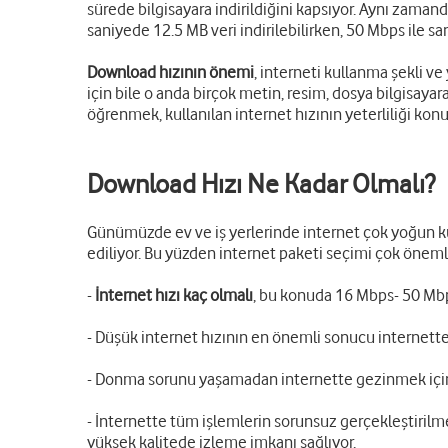
sürede bilgisayara indirildiğini kapsıyor. Aynı zaman
saniyede 12.5 MB veri indirilebilirken, 50 Mbps ile san
Download hızının önemi
, interneti kullanma şekli ve
için bile o anda birçok metin, resim, dosya bilgisayar
öğrenmek, kullanılan internet hızının yeterliliği kon
Download Hızı Ne Kadar Olmalı?
Günümüzde ev ve iş yerlerinde internet çok yoğun kull
ediliyor. Bu yüzden internet paketi seçimi çok önemli.
-
İnternet hızı kaç olmalı
, bu konuda 16 Mbps- 50 Mbps
- Düşük internet hızının en önemli sonucu internette
- Donma sorunu yaşamadan internette gezinmek içi
- İnternette tüm işlemlerin sorunsuz gerçekleştirilme
yüksek kalitede izleme imkanı sağlıyor.