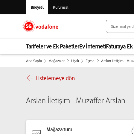
Bireysel
Kurumsal
Tarifeler ve Ek Paketler
Ev İnterneti
Faturaya Ek 
Ana Sayfa
Mağazalar
Uşak
Eşme
Arslan İletişim - Muz
Listelemeye dön
Arslan İletişim - Muzaffer Arslan
Mağaza türü