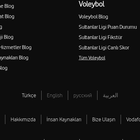
Voleybol
e Blog
at Blog
Voleybol Blog
g
Sultanlar Ligi Puan Durumu
ji Blog
Sultanlar Ligi Fikstür
Hizmetler Blog
Sultanlar Ligi Canlı Skor
aynakları Blog
Tüm Voleybol
Blog
Türkçe
English
русский
العربية
Hakkımızda
İnsan Kaynakları
Bize Ulaşın
Vodaf