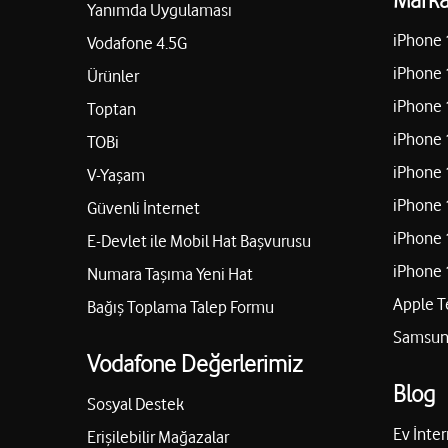
Yanımda Uygulaması
iPhone 
Vodafone 4.5G
iPhone 
Ürünler
iPhone 
Toptan
iPhone 
TOBi
iPhone 
V-Yaşam
iPhone 
Güvenli İnternet
iPhone 
E-Devlet ile Mobil Hat Başvurusu
iPhone 
Numara Taşıma Yeni Hat
Apple T
Bağış Toplama Talep Formu
Samsung
Vodafone Değerlerimiz
Blog
Sosyal Destek
Ev İnter
Erişilebilir Mağazalar