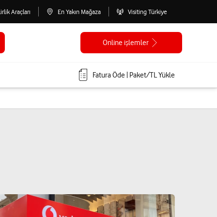
lirlik Araçları
En Yakın Mağaza
Visiting Türkiye
Online işlemler
Fatura Öde | Paket/TL Yükle