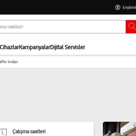
Erişilebi
Cihazlar
Kampanyalar
Dijital Servisler
affer Arslan
Çalışma saatleri