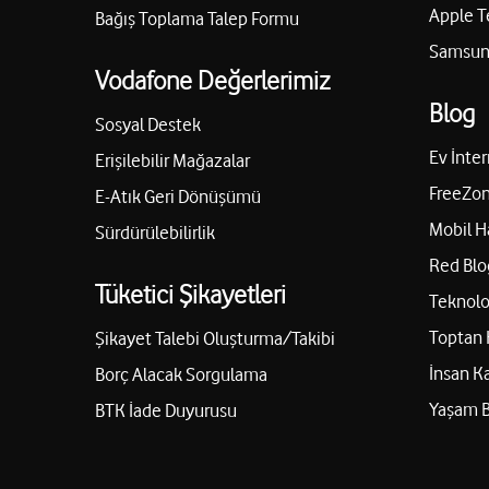
Apple T
Bağış Toplama Talep Formu
Samsung
Vodafone Değerlerimiz
Blog
Sosyal Destek
Ev İnter
Erişilebilir Mağazalar
FreeZon
E-Atık Geri Dönüşümü
Mobil H
Sürdürülebilirlik
Red Blo
Tüketici Şikayetleri
Teknolo
Toptan 
Şikayet Talebi Oluşturma/Takibi
İnsan K
Borç Alacak Sorgulama
Yaşam 
BTK İade Duyurusu