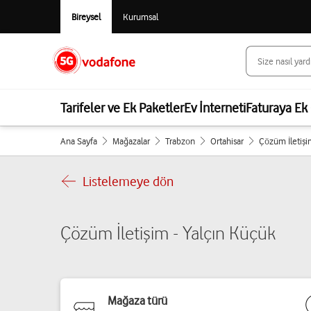
Bireysel
Kurumsal
Tarifeler ve Ek Paketler
Ev İnterneti
Faturaya Ek 
Ana Sayfa
Mağazalar
Trabzon
Ortahisar
Çözüm İletişi
Listelemeye dön
Çözüm İletişim - Yalçın Küçük
Mağaza türü