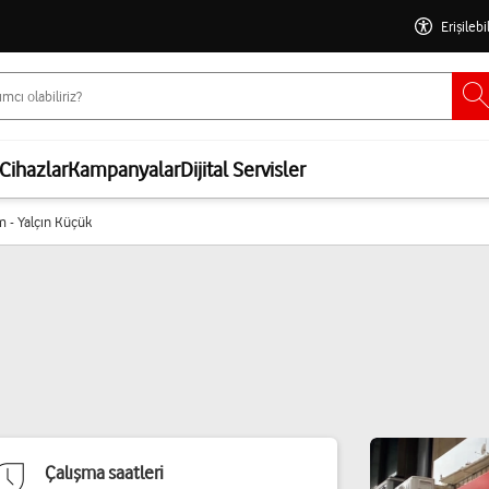
Erişilebi
Cihazlar
Kampanyalar
Dijital Servisler
m - Yalçın Küçük
Çalışma saatleri