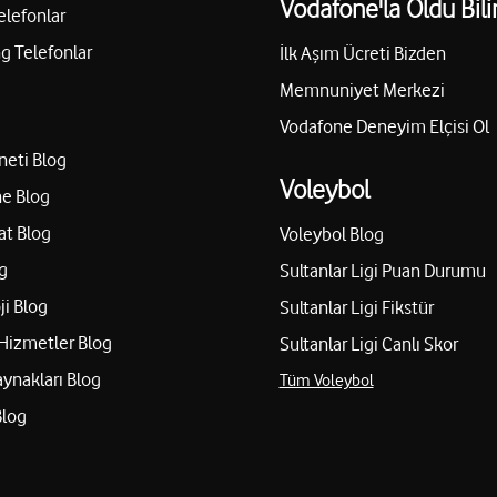
Vodafone'la Oldu Bili
elefonlar
 Telefonlar
İlk Aşım Ücreti Bizden
Memnuniyet Merkezi
Vodafone Deneyim Elçisi Ol
neti Blog
Voleybol
e Blog
at Blog
Voleybol Blog
g
Sultanlar Ligi Puan Durumu
ji Blog
Sultanlar Ligi Fikstür
Hizmetler Blog
Sultanlar Ligi Canlı Skor
aynakları Blog
Tüm Voleybol
Blog