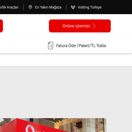
lirlik Araçları
En Yakın Mağaza
Visiting Türkiye
Online işlemler
Fatura Öde | Paket/TL Yükle