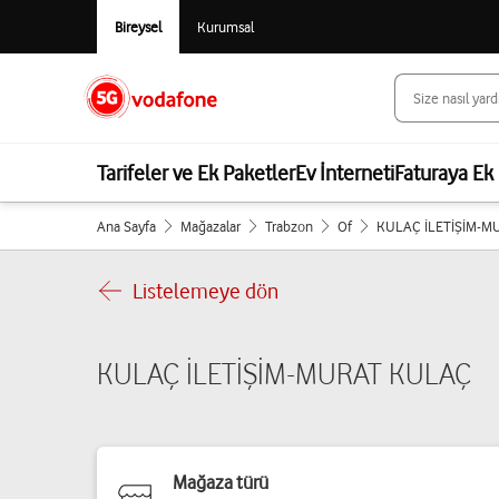
Bireysel
Kurumsal
Tarifeler ve Ek Paketler
Ev İnterneti
Faturaya Ek 
Ana Sayfa
Mağazalar
Trabzon
Of
KULAÇ İLETİŞİM-M
Listelemeye dön
KULAÇ İLETİŞİM-MURAT KULAÇ
Mağaza türü