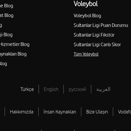
Voleybol
e Blog
at Blog
Voleybol Blog
g
Sultanlar Ligi Puan Durumu
ji Blog
Sultanlar Ligi Fikstür
Hizmetler Blog
Sultanlar Ligi Canlı Skor
aynakları Blog
Tüm Voleybol
Blog
Türkçe
English
русский
العربية
Hakkımızda
İnsan Kaynakları
Bize Ulaşın
Vodaf