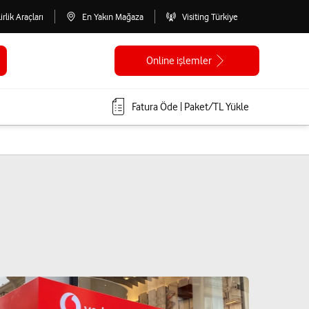
lirlik Araçları
En Yakın Mağaza
Visiting Türkiye
Online işlemler
Fatura Öde | Paket/TL Yükle