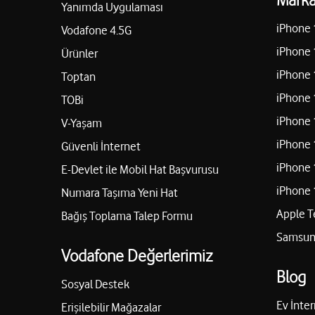
Yanımda Uygulaması
iPhone 
Vodafone 4.5G
iPhone 
Ürünler
iPhone 
Toptan
iPhone 
TOBi
iPhone 
V-Yaşam
iPhone 
Güvenli İnternet
iPhone 
E-Devlet ile Mobil Hat Başvurusu
iPhone 
Numara Taşıma Yeni Hat
Apple T
Bağış Toplama Talep Formu
Samsung
Vodafone Değerlerimiz
Blog
Sosyal Destek
Ev İnter
Erişilebilir Mağazalar