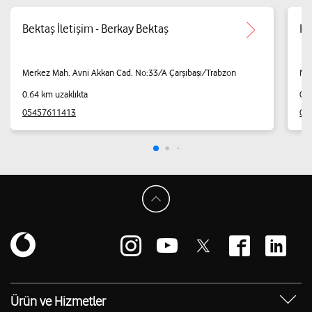
Bektaş İletişim - Berkay Bektaş
Ka
Merkez Mah. Avni Akkan Cad. No:33/A Çarşıbaşı/Trabzon
Mer
0.64 km uzaklıkta
0.6
05457611413
05
Ürün ve Hizmetler