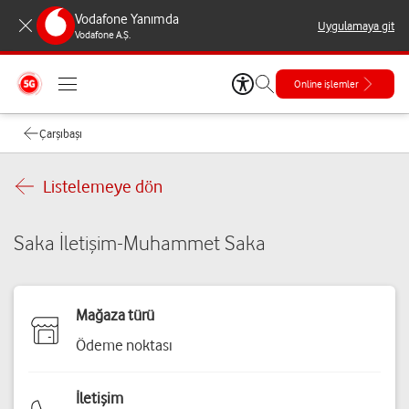
Vodafone Yanımda
Uygulamaya git
Vodafone A.Ş.
Online işlemler
Çarşıbaşı
Listelemeye dön
Saka İletişim-Muhammet Saka
Mağaza türü
Ödeme noktası
İletişim