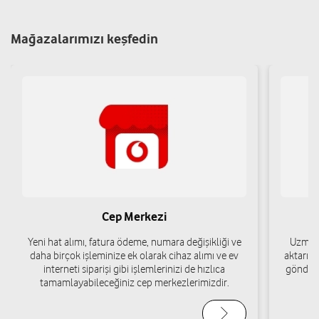
Yol tarifi al
05424461446
Mağazalarımızı keşfedin
Kuzey İletişim - Rabia Kol
Merkez Mah. Millet Cad. No: 11/B Araklı/Trabzon
Yol tarifi al
05306261061
Cep Merkezi
Yeni hat alımı, fatura ödeme, numara değişikliği ve
Uzman 
daha birçok işleminize ek olarak cihaz alımı ve ev
aktarımı
interneti siparişi gibi işlemlerinizi de hızlıca
gönderi
tamamlayabileceğiniz cep merkezlerimizdir.