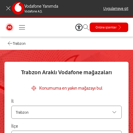
Vodafone Yanımda
Uygulamaya git
Vodafone A.Ş.
Online işlemler
Trabzon
Trabzon Araklı Vodafone mağazaları
Konumuma en yakın mağazayı bul
İl
İlçe