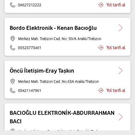
Yol tarifi al
04627212222
Bordo Elektronik - Kenan Bacıoğlu
Merkez Mah. Trabzon Cad. No: 50/A Araklı/Trabzon
Yol tarifi al
05523773461
Öncü İletişim-Eray Taşkın
Merkez Mah. Trabzon Cad. No:63A Araklı/Trabzon
Yol tarifi al
05421147961
BACIOĞLU ELEKTRONİK-ABDURRAHMAN
BACI
Merkez Mh.Yunus Emre Cd.No:11 A/B Araklı/Trabzon