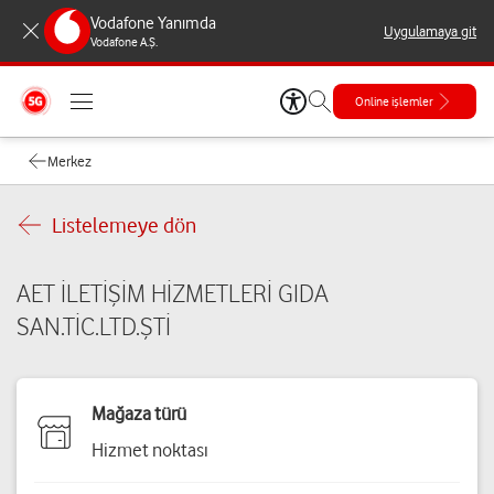
Vodafone Yanımda
Uygulamaya git
Vodafone A.Ş.
Online işlemler
Merkez
Listelemeye dön
AET İLETİŞİM HİZMETLERİ GIDA
SAN.TİC.LTD.ŞTİ
Mağaza türü
Hizmet noktası