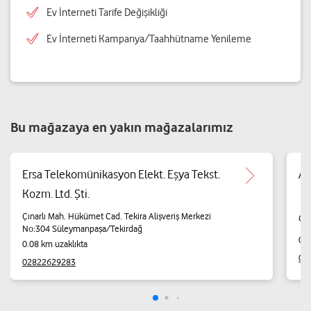
Ev İnterneti Tarife Değişikliği
Ev İnterneti Kampanya/Taahhütname Yenileme
Bu mağazaya en yakın mağazalarımız
Ersa Telekomünikasyon Elekt. Eşya Tekst.
Ar
Kozm. Ltd. Şti.
Çınarlı Mah. Hükümet Cad. Tekira Alişveriş Merkezi
Çın
No:304 Süleymanpaşa/Tekirdağ
0.0
0.08 km uzaklıkta
02
02822629283