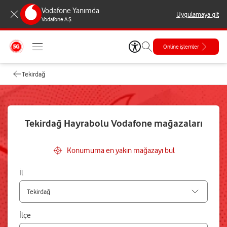
Vodafone Yanımda
Uygulamaya git
Vodafone A.Ş.
Online işlemler
Tekirdağ
Tekirdağ Hayrabolu Vodafone mağazaları
Konumuma en yakın mağazayı bul
İl
İlçe