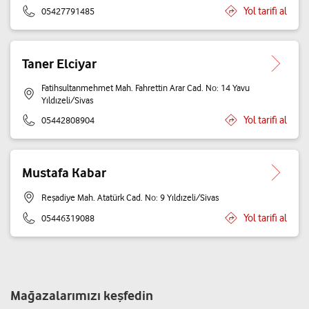
Yol tarifi al
05427791485
Taner Elciyar
Fatihsultanmehmet Mah. Fahrettin Arar Cad. No: 14 Yavu
Yıldızeli/Sivas
Yol tarifi al
05442808904
Mustafa Kabar
Reşadiye Mah. Atatürk Cad. No: 9 Yıldızeli/Sivas
Yol tarifi al
05446319088
Mağazalarımızı keşfedin