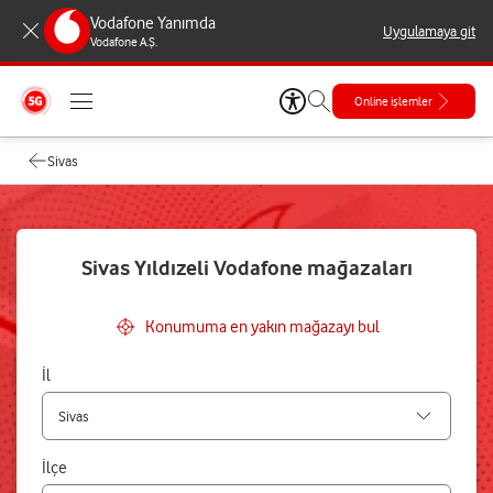
Vodafone Yanımda
Uygulamaya git
Vodafone A.Ş.
Online işlemler
Sivas
Sivas Yıldızeli Vodafone mağazaları
Konumuma en yakın mağazayı bul
İl
İlçe