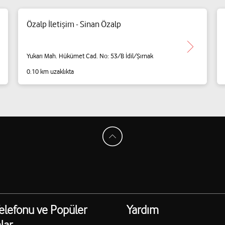
Özalp İletişim - Sinan Özalp
Yukarı Mah. Hükümet Cad. No: 53/B İdil/Şırnak
0.10 km uzaklıkta
elefonu ve Popüler
Yardım
lar