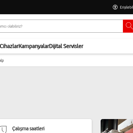
Erişilebi
Cihazlar
Kampanyalar
Dijital Servisler
alp
Çalışma saatleri