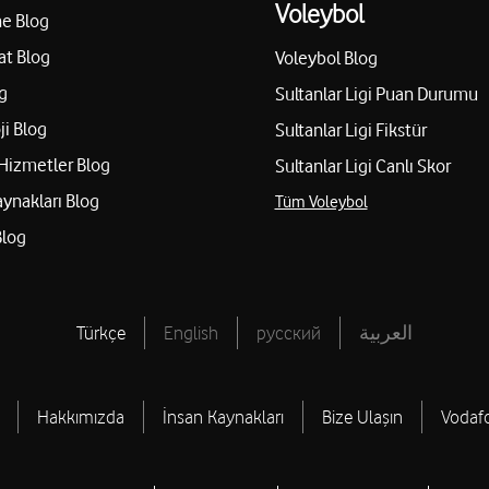
Voleybol
e Blog
at Blog
Voleybol Blog
g
Sultanlar Ligi Puan Durumu
ji Blog
Sultanlar Ligi Fikstür
Hizmetler Blog
Sultanlar Ligi Canlı Skor
aynakları Blog
Tüm Voleybol
Blog
Türkçe
English
русский
العربية
Hakkımızda
İnsan Kaynakları
Bize Ulaşın
Vodaf