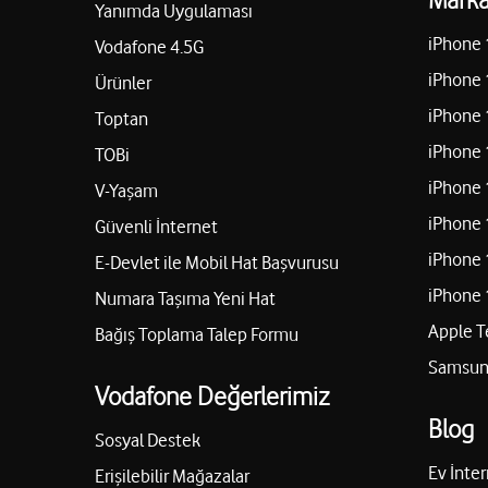
Yanımda Uygulaması
iPhone 
Vodafone 4.5G
iPhone 
Ürünler
iPhone 
Toptan
iPhone 
TOBi
iPhone 
V-Yaşam
iPhone 
Güvenli İnternet
iPhone 
E-Devlet ile Mobil Hat Başvurusu
iPhone 
Numara Taşıma Yeni Hat
Apple T
Bağış Toplama Talep Formu
Samsung
Vodafone Değerlerimiz
Blog
Sosyal Destek
Ev İnter
Erişilebilir Mağazalar