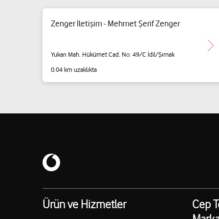
Zenger İletişim - Mehmet Şerif Zenger
Yukarı Mah. Hükümet Cad. No: 49/C İdil/Şırnak
0.04 km uzaklıkta
Ürün ve Hizmetler
Cep T
Marka