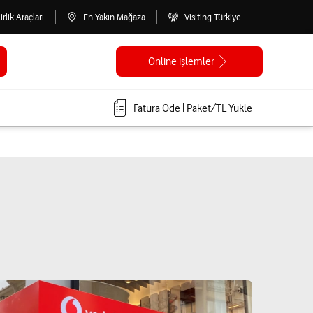
lirlik Araçları
En Yakın Mağaza
Visiting Türkiye
Online işlemler
Fatura Öde | Paket/TL Yükle