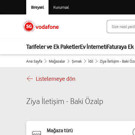
Bireysel
Kurumsal
Tarifeler ve Ek Paketler
Ev İnterneti
Faturaya Ek 
Ana Sayfa
Mağazalar
Şırnak
İdil
Ziya İletişim - Baki Öz
Listelemeye dön
Ziya İletişim - Baki Özalp
Mağaza türü