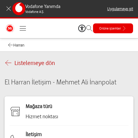
Vodafone Yanımda
Uygulamaya git
Vodafone A.Ş.
Online işlemler
Harran
Listelemeye dön
El Harran İletişim - Mehmet Ali İnanpolat
Mağaza türü
Hizmet noktası
İletişim