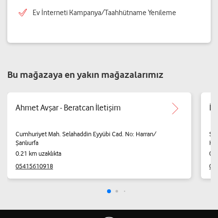
Ev İnterneti Kampanya/Taahhütname Yenileme
Bu mağazaya en yakın mağazalarımız
Ahmet Avşar - Beratcan İletişim
İb
Cumhuriyet Mah. Selahaddin Eyyübi Cad. No: Harran/
Sül
Şanlıurfa
Har
0.21 km uzaklıkta
0.2
05415610918
04