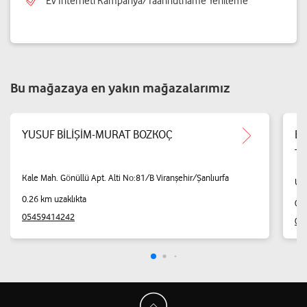
Ev İnterneti Kampanya/Taahhütname Yenileme
Bu mağazaya en yakın mağazalarımız
YUSUF BİLİŞİM-MURAT BOZKOÇ
Ba
Tic
Kale Mah. Gönüllü Apt. Alti No:81/B Viranşehir/Şanlıurfa
Uzu
0.26 km uzaklıkta
0.5
05459414242
04