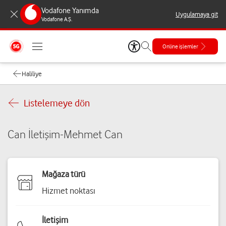
Vodafone Yanımda
Uygulamaya git
Vodafone A.Ş.
Online işlemler
Haliliye
Listelemeye dön
Can İletişim-Mehmet Can
Mağaza türü
Hizmet noktası
İletişim