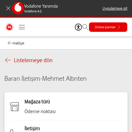
Vodafone Yanımda
Uygulamaya git
Vodafone A.Ş.
Online işlemler
Haliliye
Listelemeye dön
Baran İletişim-Mehmet Altınten
Mağaza türü
Ödeme noktası
İletişim