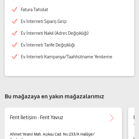
Fatura Tahsilat
Ev İnterneti Sipariş Girişi
Ev İnterneti Nakil (Adres Değişikliği)
Ev İnterneti Tarife Değişikliği
Ev İnterneti Kampanya/Taahhütname Yenileme
Bu mağazaya en yakın mağazalarımız
Ferit İletişim - Ferit Yavuz
Ba
Tic
Ahmet Yesevi Mah. Açıksu Cad. No:233/A Haliliye/
Uzu