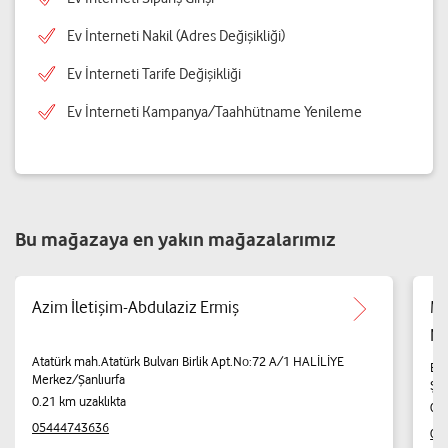
Ev İnterneti Nakil (Adres Değişikliği)
Ev İnterneti Tarife Değişikliği
Ev İnterneti Kampanya/Taahhütname Yenileme
Bu mağazaya en yakın mağazalarımız
Azim İletişim-Abdulaziz Ermiş
Me
Na
Atatürk mah.Atatürk Bulvarı Birlik Apt.No:72 A/1 HALİLİYE
Bam
Merkez/Şanlıurfa
Şan
0.21 km uzaklıkta
0.2
05444743636
04