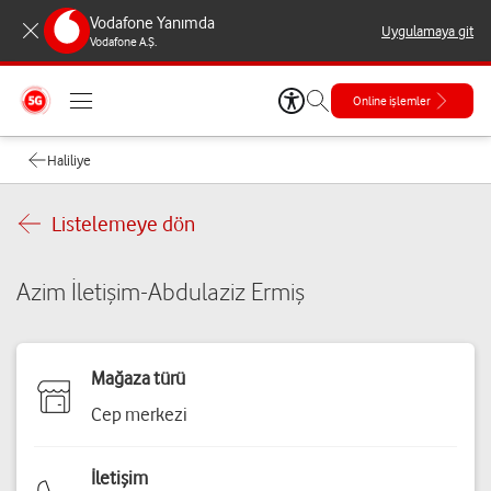
Vodafone Yanımda
Uygulamaya git
Vodafone A.Ş.
Online işlemler
Haliliye
Listelemeye dön
Azim İletişim-Abdulaziz Ermiş
Mağaza türü
Cep merkezi
İletişim