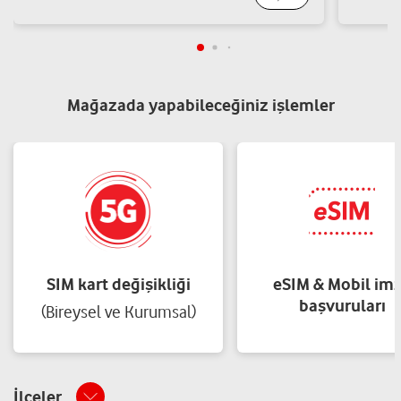
Yeni Mah. Cumhuriyet Meydanı No:1 E Halfeti/Şanlıurfa
Yol tarifi al
05454957852
Mağazada yapabileceğiniz işlemler
İSMAİL YİĞİT İLETİŞİM OTOMOTİV EMLAK
GIDA İNŞAAT SAN.VE TİC.LTD.ŞTİ.
YENİ MAH. CUMHURİYET MEYDANI NO:2B Halfeti/Şanlıurfa
Yol tarifi al
05435039163
SIM kart değişikliği
eSIM & Mobil im
başvuruları
(Bireysel ve Kurumsal)
İlçeler