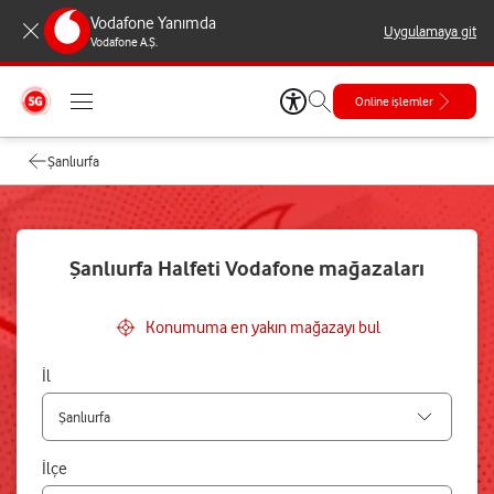
Vodafone Yanımda
Uygulamaya git
Vodafone A.Ş.
Online işlemler
Şanlıurfa
Şanlıurfa Halfeti Vodafone mağazaları
Konumuma en yakın mağazayı bul
İl
İlçe