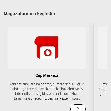
Karaotlak Mah. İnönü Cad. No:52B Halfeti/Şanlıurfa
Yol tarifi al
05437815611
Mağazalarımızı keşfedin
Göklü İletişim-Murat Şahin
Yeni Mah. Cumhuriyet Meydanı No:1 E Halfeti/Şanlıurfa
Yol tarifi al
05454957852
İSMAİL YİĞİT İLETİŞİM OTOMOTİV EMLAK
GIDA İNŞAAT SAN.VE TİC.LTD.ŞTİ.
Cep Merkezi
YENİ MAH. CUMHURİYET MEYDANI NO:2B Halfeti/Şanlıurfa
Yeni hat alımı, fatura ödeme, numara değişikliği ve
Uzman 
Yol tarifi al
05435039163
daha birçok işleminize ek olarak cihaz alımı ve ev
aktarımı
interneti siparişi gibi işlemlerinizi de hızlıca
gönderi
tamamlayabileceğiniz cep merkezlerimizdir.
Göklü İletişim-Murat Şahin